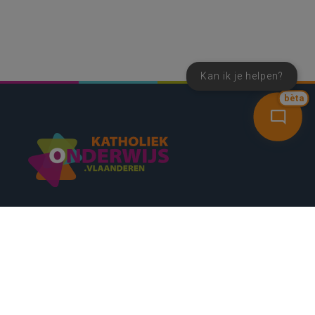
Kan ik je helpen?
bèta
SNEL NAAR
CONTACT
NIEUWSBRIEF