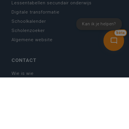
Lessentabellen secundair onderwijs
Digitale transformatie
Schoolkalender
Kan ik je helpen?
Scholenzoeker
bèta
Algemene website
CONTACT
Wie is wie
Locaties
Algemeen contact
Helpdesk
NIEUWSBRIEF