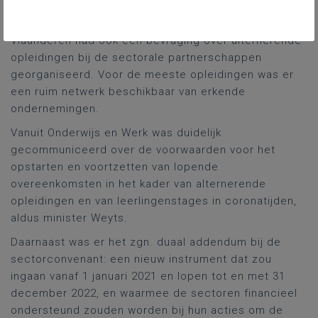
werkloosheid waren stages en alternerende
opleidingen toch mogelijk, onder voorwaarden. Syntra
Vlaanderen had ook een bevraging over alternerende
opleidingen bij de sectorale partnerschappen
georganiseerd. Voor de meeste opleidingen was er
een ruim netwerk beschikbaar van erkende
ondernemingen.
Vanuit Onderwijs en Werk was duidelijk
gecommuniceerd over de voorwaarden voor het
opstarten en voortzetten van lopende
overeenkomsten in het kader van alternerende
opleidingen en van leerlingenstages in coronatijden,
aldus minister Weyts.
Daarnaast was er het zgn. duaal addendum bij de
sectorconvenant: een nieuw instrument dat zou
ingaan vanaf 1 januari 2021 en lopen tot en met 31
december 2022, en waarmee de sectoren financieel
ondersteund zouden worden bij hun acties om de