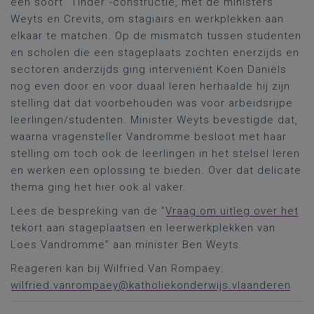
een soort “Tinder”-constructie, met de ministers
Weyts en Crevits, om stagiairs en werkplekken aan
elkaar te matchen. Op de mismatch tussen studenten
en scholen die een stageplaats zochten enerzijds en
sectoren anderzijds ging interveniënt Koen Daniëls
nog even door en voor duaal leren herhaalde hij zijn
stelling dat dat voorbehouden was voor arbeidsrijpe
leerlingen/studenten. Minister Weyts bevestigde dat,
waarna vragensteller Vandromme besloot met haar
stelling om toch ook de leerlingen in het stelsel leren
en werken een oplossing te bieden. Over dat delicate
thema ging het hier ook al vaker.
Lees de bespreking van de “
Vraag om uitleg over het
tekort aan stageplaatsen en leerwerkplekken van
Loes Vandromme” aan minister Ben Weyts.
Reageren kan bij Wilfried Van Rompaey:
wilfried.vanrompaey@katholiekonderwijs.vlaanderen