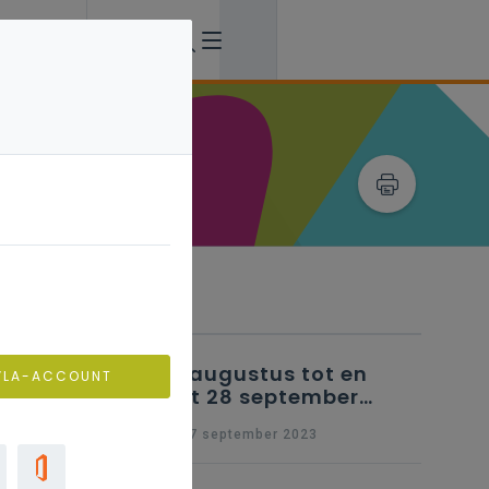
Verwante artikels
25 augustus tot en
VLA-ACCOUNT
met 28 september
2023 - Schriftelijke
wo 27 september 2023
vragen