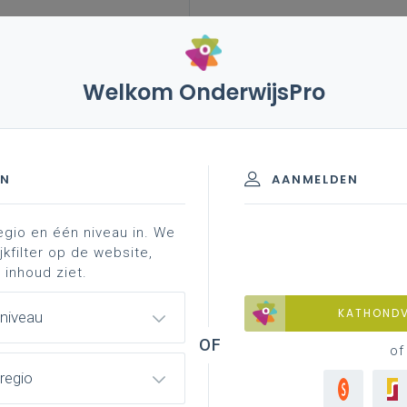
Welkom OnderwijsPro
023
17 tot 23 maart 2022 - schriftelijke vragen
schooljaren 2020-2023
EN
AANMELDEN
egio en één niveau in. We
ftelijke vragen
jkfilter op de website,
 inhoud ziet.
KATHOND
 niveau
ddelen - Stand van zaken
of
derschapsrust
regio
iëring