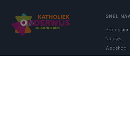
SNEL NA
Profession
Nieuws
Webshop
Vacatures
Kwaliteits
Nieuw leer
Zin in leren
Vakken en 
onderwijs
Lessentabe
Digitale tr
Schoolkal