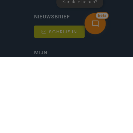
Kan ik je helpen?
bèta
NIEUWSBRIEF
SCHRIJF IN
MIJN.
Beheer
Kijkfilter