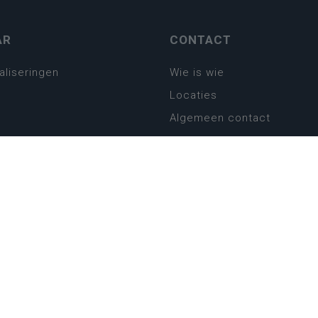
AR
CONTACT
aliseringen
Wie is wie
Locaties
Algemeen contact
Helpdesk
platform
plan basisonderwijs
! Zin in leven!
leerplannen secundair
llen secundair onderwijs
ansformatie
ender