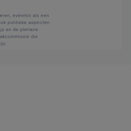
deren, evenmin als een
ook politieke aspecten
js en de plenaire
 vakcommissie die
ijs.