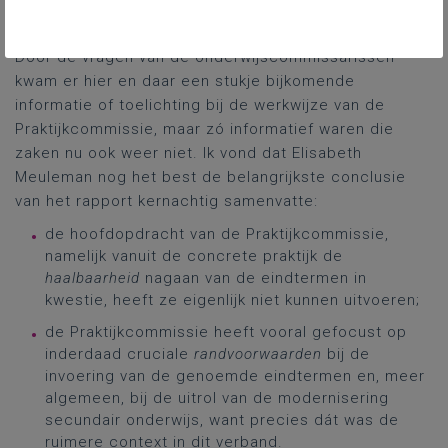
‘commentaar’ dan ook heel bondig houden.
Door de vragen van de onderwijscommissarissen
kwam er hier en daar een stukje bijkomende
informatie of toelichting bij de werkwijze van de
Praktijkcommissie, maar zó informatief waren die
zaken nu ook weer niet. Ik vond dat Elisabeth
Meuleman nog het best de belangrijkste conclusie
van het rapport kernachtig samenvatte:
de hoofdopdracht van de Praktijkcommissie,
namelijk vanuit de concrete praktijk de
haalbaarheid
nagaan van de eindtermen in
kwestie, heeft ze eigenlijk niet kunnen uitvoeren;
de Praktijkcommissie heeft vooral gefocust op
inderdaad cruciale
randvoorwaarden
bij de
invoering van de genoemde eindtermen en, meer
algemeen, bij de uitrol van de modernisering
secundair onderwijs, want precies dát was de
ruimere context in dit verband.