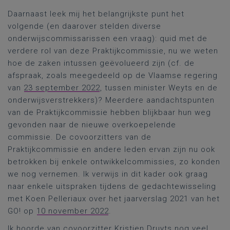
Daarnaast leek mij het belangrijkste punt het
volgende (en daarover stelden diverse
onderwijscommissarissen een vraag): quid met de
verdere rol van deze Praktijkcommissie, nu we weten
hoe de zaken intussen geëvolueerd zijn (cf. de
afspraak, zoals meegedeeld op de Vlaamse regering
van
23 september 2022
, tussen minister Weyts en de
onderwijsverstrekkers)? Meerdere aandachtspunten
van de Praktijkcommissie hebben blijkbaar hun weg
gevonden naar de nieuwe overkoepelende
commissie. De covoorzitters van de
Praktijkcommissie en andere leden ervan zijn nu ook
betrokken bij enkele ontwikkelcommissies, zo konden
we nog vernemen. Ik verwijs in dit kader ook graag
naar enkele uitspraken tijdens de gedachtewisseling
met Koen Pelleriaux over het jaarverslag 2021 van het
GO! op
10 november 2022
.
Ik hoorde van covoorzitter Kristien Druyts nog veel