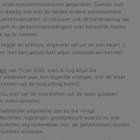
e onderwijscommissarissen gesproken. Evenzo voor
et daarbij ook niet de talrijke ándere parlementaire
tualiteitsdebatten, en intussen ook de behandeling van
ingen en gedachtewisselingen) over hetzelfde thema,
 om op te noemen.
zegge en schrijve, ongeveer vijf uur en een kwart…),
iten, met een gerust hart aldus concluderen met het
gen
van 15 juli 2022, toen ik nog altijd die
 inademen was, kon eigenlijk volstaan voor de lezer
ccenten van de hoorzitting betrof;
 zou veel van de voorstellen van de twee groepen
 de video-opname;
illeerder uitgewerkt dan bij die vorige
 decretale regelingen goedgekeurd waarop nu was
tellen erg herkenbaar, incl. de gelijkenissen tussen
schillen ertussen;