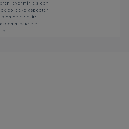
deren, evenmin als een
ook politieke aspecten
js en de plenaire
 vakcommissie die
ijs.