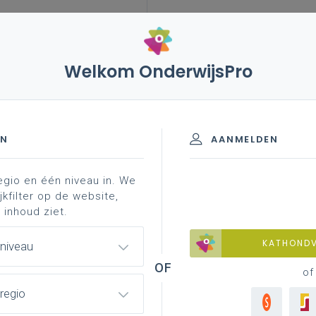
Welkom OnderwijsPro
023
14 juli 2022 – hoorzitting over het voorstel van
ort: een bondig commentaar
schooljaren 2020-2023
EN
AANMELDEN
egio en één niveau in. We
jkfilter op de website,
ver het voorstel van resolutie
 inhoud ziet.
k van het lerarentekort: een
KATHOND
 niveau
of
regio