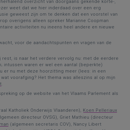
herhalend overzicht van doorgaans gekende korte-,
ezer weet dat we hier inderdaad over een erg
usie geweest zijn om te denken dat een voorstel van
waarop overigens alleen spreker Marianne Coopman
entaire activiteiten nu ineens heel andere en nieuwe
rwacht, voor de aandachtspunten en vragen van de
j rest, is naar het verdere vervolg nu: met de eerdere
n; intussen waren er wel een aantal (beperkte)
 er nu met deze hoorzitting meer (lees: in een
wat voorafging? Het thema was alleszins al op mijn
t
.
preking op de website van het Vlaams Parlement als
aal Katholiek Onderwijs Vlaanderen),
Koen Pelleriaux
algemeen directeur OVSG), Griet Mathieu (directeur
pman
(algemeen secretaris COV), Nancy Libert