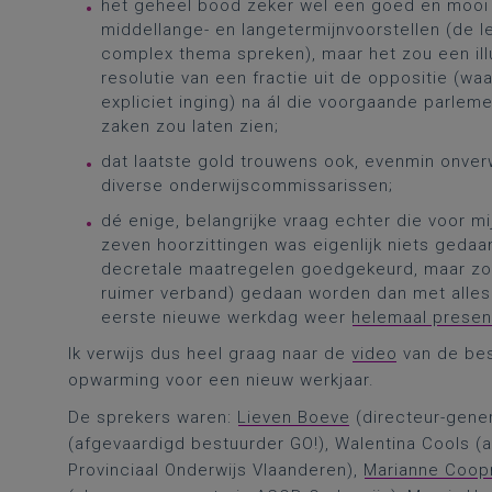
het geheel bood zeker wel een goed en mooi 
middellange- en langetermijnvoorstellen (de l
complex thema spreken), maar het zou een ill
resolutie van een fractie uit de oppositie (
expliciet inging) na ál die voorgaande parlem
zaken zou laten zien;
dat laatste gold trouwens ook, evenmin onve
diverse onderwijscommissarissen;
dé enige, belangrijke vraag echter die voor mi
zeven hoorzittingen was eigenlijk niets gedaa
decretale maatregelen goedgekeurd, maar zou
ruimer verband) gedaan worden dan met alles 
eerste nieuwe werkdag weer
helemaal presen
Ik verwijs dus heel graag naar de
video
van de bes
opwarming voor een nieuw werkjaar.
De sprekers waren:
Lieven Boeve
(directeur-gener
(afgevaardigd bestuurder GO!), Walentina Cools (
Provinciaal Onderwijs Vlaanderen),
Marianne Coo