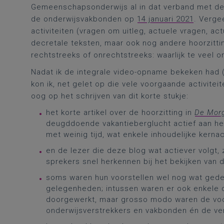
Gemeenschapsonderwijs al in dat verband met d
de onderwijsvakbonden op
14 januari 2021
. Verge
activiteiten (vragen om uitleg, actuele vragen, ac
decretale teksten, maar ook nog andere hoorzitt
rechtstreeks of onrechtstreeks: waarlijk te veel
Nadat ik de integrale video-opname bekeken had (
kon ik, net gelet op die vele voorgaande activite
oog op het schrijven van dit korte stukje:
het korte artikel over de hoorzitting in
De Mor
deugddoende vakantieberglucht actief aan het
met weinig tijd, wat enkele inhoudelijke kerna
en de lezer die deze blog wat actiever volgt,
sprekers snel herkennen bij het bekijken van
soms waren hun voorstellen wel nog wat gedeta
gelegenheden; intussen waren er ook enkele
doorgewerkt, maar grosso modo waren de voors
onderwijsverstrekkers en vakbonden én de ver