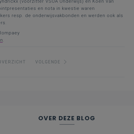
yndrickx (voorzitter VSOA Onderwijs) en Koen Van
intpresentaties en nota in kwestie waren
ekkers resp. de onderwijsvakbonden en werden ook als
rs.
n Rompaey
en
.
OVERZICHT
VOLGENDE
OVER DEZE BLOG