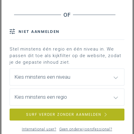
Leerplanpagina’s secundair
leerplan.
Nieuws (tot 12 maanden terug)
Personen
IAC-traject
Professionaliseringen
NIET AANMELDEN
Bronnen
Themapagina’s (mededelingen)
Hier vind je bijkomende informatie en inspiratie bij het uitwerken
Vacatures
van werkplekleren voor jongeren met een IAC-verslag.
Stel minstens één regio en één niveau in. We
passen dit toe als kijkfilter op de website, zodat
je de gepaste inhoud ziet.
IAC-traject
ZOEKEN
Hoe een IAC vormgeven
Kies minstens een niveau
Hoe kan je een IAC vormgeven in het basis- en secundair
wis alle filters en zoektermen
onderwijs?
Kies minstens een regio
SURF VERDER ZONDER AANMELDEN
IAC-traject
IAC en werkplekleren
International user?
Geen onderwijsprofessional?
Hoe kan je een IAC vormgeven bij werkplekleren waaronder