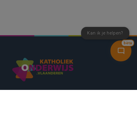
Kan ik je helpen?
bèta
SNEL NAAR
CONTACT
NIEUWSBRIEF