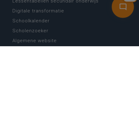
Lessentabellen secundair onderwijs
Digitale transformatie
Schoolkalender
Scholenzoeker
Algemene website
CONTACT
Wie is wie
Locaties
Algemeen contact
Helpdesk
NIEUWSBRIEF