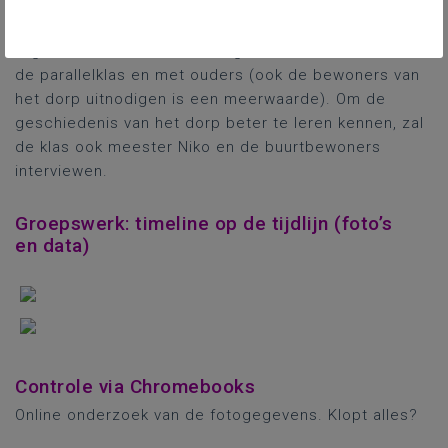
leerwandeling (of fietstocht) uit te stippelen waar de
leerlingen schatten uit de geschiedenis van Wilsele
tegenkomen. Deze wandeling/fietstocht doen ze met
de parallelklas en met ouders (ook de bewoners van
het dorp uitnodigen is een meerwaarde). Om de
geschiedenis van het dorp beter te leren kennen, zal
de klas ook meester Niko en de buurtbewoners
interviewen.
Groepswerk: timeline op de tijdlijn (foto’s
en data)
Controle via Chromebooks
Online onderzoek van de fotogegevens. Klopt alles?