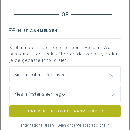
Meer lezen?
Niko Verbeeck geeft les in het zesde
leerjaar van
VBS Bleydenberg Wilsele
,
NIET AANMELDEN
waar hij ook zelf als kind naartoe ging.
Samen met zijn collega, Annelore
Stel minstens één regio en één niveau in. We
Huysmans werkten ze het thema “Wilsele,
passen dit toe als kijkfilter op de website, zodat
vroeger en nu” uit. Ze gebruiken de
je de gepaste inhoud ziet.
omgeving om betekenisvol met hun
leerlingen aan de slag te gaan.
Kies minstens een niveau
Projectverloop
Kies minstens een regio
Inleiding
SURF VERDER ZONDER AANMELDEN
Hoog tijd om de geschiedenis van het dorp Wilsele te
leren kennen. Het projectdoel is om een
International user?
Geen onderwijsprofessional?