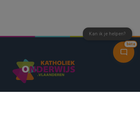
Kan ik je helpen?
bèta
SNEL NAAR
CONTACT
NIEUWSBRIEF