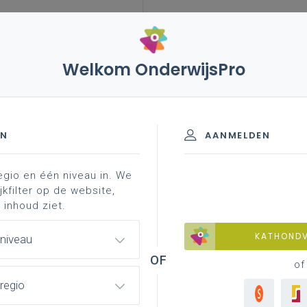
Welkom OnderwijsPro
EN
AANMELDEN
egio en één niveau in. We
jkfilter op de website,
 inhoud ziet.
KATHOND
 niveau
of
regio