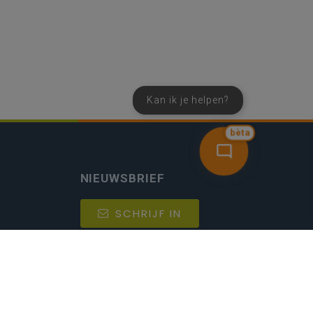
Kan ik je helpen?
bèta
NIEUWSBRIEF
SCHRIJF IN
MIJN.
Beheer