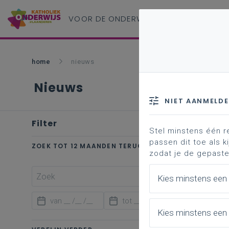
VOOR DE ONDERWIJS
PROFESSIONAL
home
nieuws
Nieuws
NIET AANMELD
Filter
wis alle
Stel minstens één r
passen dit toe als ki
ZOEK TOT 12 MAANDEN TERUG
zodat je de gepaste
Kies minstens een
Kies minstens een 