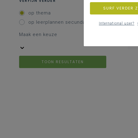
VERFIJN VERDER
SURF VERDER 
op thema
op leerplannen secundair
International user?
Maak een keuze
TOON RESULTATEN