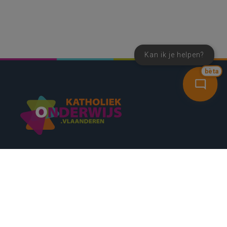
Kan ik je helpen?
bèta
SNEL NAAR
CONTACT
NIEUWSBRIEF