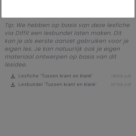
ontworpen met een diverse groep
meertalige leerlingen in het achterhoofd.
Tip: We hebben op basis van deze lesfiche
via Diffit een lesbundel laten maken. Dit
kan je als eerste aanzet gebruiken voor je
eigen les. Je kan natuurlijk ook je eigen
materiaal ontwerpen op basis van dit
lesidee.
Lesfiche 'Tussen krant en klank'
183KB pdf
Lesbundel 'Tussen krant en klank'
267KB pdf