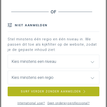
Downloads
In deze les werken je leerlingen stap voor
NIET AANMELDEN
stap naar een eigen liedjestekst. Er is in
het schrijfproces ook aandacht voor
woordenschat en de relatie tussen
Stel minstens één regio en één niveau in. We
passen dit toe als kijkfilter op de website, zodat
(thuis)taal en identiteit. Als je dat wil, kan
je de gepaste inhoud ziet.
je op het einde van de lessenreeks AI
gebruiken om de liedjesteksten om te
Kies minstens een niveau
zetten in echte liedjes, een leuke afsluiter
dus!
Kies minstens een regio
Deze lessenreeks kwam tot stand in
samenwerking met Lies Van Kelst, leraar
SURF VERDER ZONDER AANMELDEN
PAV in het Atlas College Techniek &
Innovatie in Genk. De lessenreeks is
International user?
Geen onderwijsprofessional?