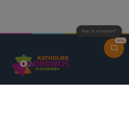
Kan ik je helpen?
bèta
SNEL NAAR
CONTACT
NIEUWSBRIEF