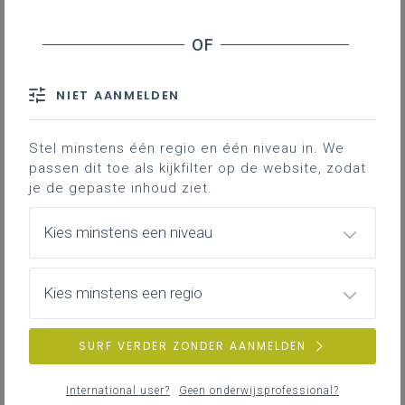
Leerplantoelichting 2023
Gekoppelde leerplannen
NIET AANMELDEN
Stel minstens één regio en één niveau in. We
Hier staat ingevoegde content uit een social
passen dit toe als kijkfilter op de website, zodat
media netwerk dat cookies wil schrijven of
je de gepaste inhoud ziet.
uitlezen. Je hebt hiervoor geen toestemming
gegeven.
Klik hier om dit alsnog toe te laten.
Kies minstens een niveau
Kies minstens een regio
SURF VERDER ZONDER AANMELDEN
International user?
Geen onderwijsprofessional?