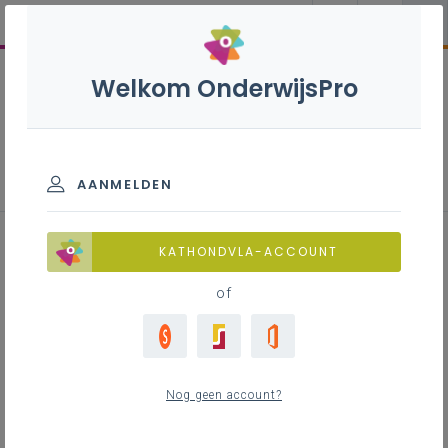
Welkom OnderwijsPro
AANMELDEN
Leerplantoelichting
KATHONDVLA-ACCOUNT
Datacommunicatie en
of
netwerken a
Nog geen account?
Inhoudstafel