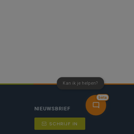
Kan ik je helpen?
bèta
NIEUWSBRIEF
SCHRIJF IN