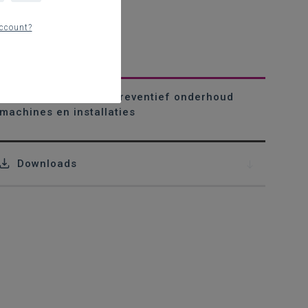
ccount?
Leerplan(nings)tool Preventief onderhoud
machines en installaties
Downloads