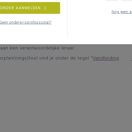
ZONDER AANMELDEN
Nog geen a
Geen onderwijsprofessional?
lyseren, deze te vertalen naar concrete leerdoelen,
ls basis of als extra wenst aan te bieden, welke
. Daarnaast kun je de leerdoelen toewijzen aan
aan een verantwoordelijke leraar.
rplan(nings)tool vind je onder de tegel “
Handleiding