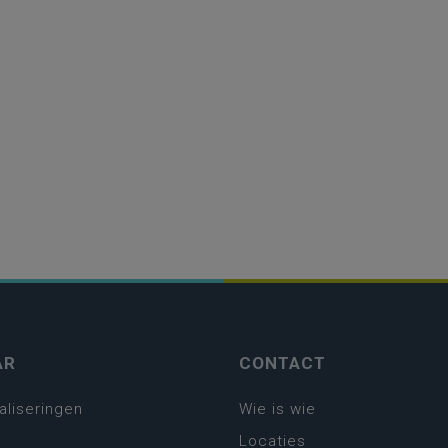
AR
CONTACT
aliseringen
Wie is wie
Locaties