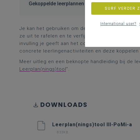
Gekoppelde leerplannen
SURF VERDER 
International user?
Je kan het gebruiken om de leerplandoelen te ana
ze uit te rafelen en te verfijnen, bepalen wat je a
invulling je geeft aan het complementaire deel ..
concrete leerlingenactiviteiten en deze koppelen 
Meer uitleg en een beknopte handleiding bij de lee
Leerplan(nings)tool
”.
DOWNLOADS
Leerplan(nings)tool III-PoMi-a
833KB