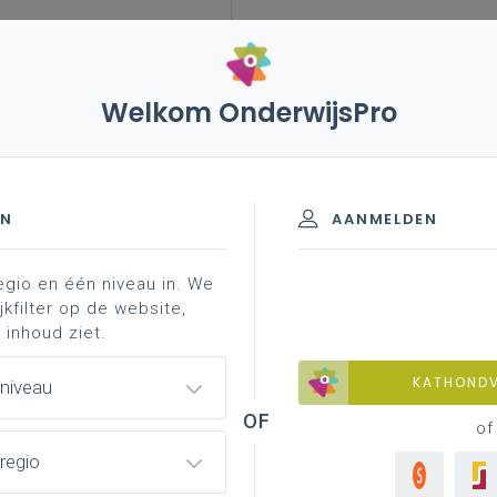
Welkom OnderwijsPro
es en installaties
EN
AANMELDEN
egio en één niveau in. We
f onderhoud machines en installatie
jkfilter op de website,
 inhoud ziet.
werkinstrument voor de vakgroep maar is
KATHOND
 niveau
t is een hulpmiddel om met het leerplan
of
jullie aanbod.
regio