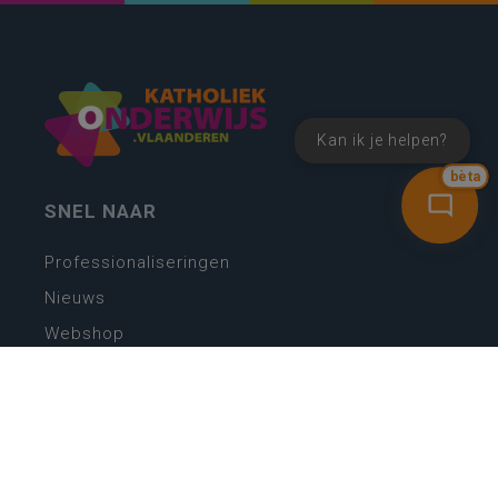
Kan ik je helpen?
bèta
SNEL NAAR
Professionaliseringen
Nieuws
Webshop
Vacatures
Kwaliteitsplatform
Nieuw leerplan basisonderwijs
Zin in leren! Zin in leven!