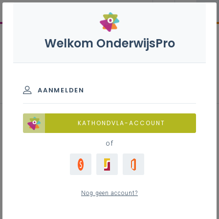
Welkom OnderwijsPro
AANMELDEN
Leerlijn maatschappelijke
KATHONDVLA-ACCOUNT
vorming (vanaf 2024)
of
Inhoudstafel
Nog geen account?
Downloads