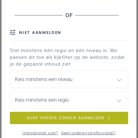
Een handige leerlijn voor het vak
maatschappelijke vorming van de eerste
tot de derde graad.
NIET AANMELDEN
Stel minstens één regio en één niveau in. We
Gekoppelde leerplannen
passen dit toe als kijkfilter op de website, zodat
je de gepaste inhoud ziet.
Leerlijn maatschappelijke vorming maart 2024
Kies minstens een niveau
24KB word
Kies minstens een regio
DOWNLOADS
SURF VERDER ZONDER AANMELDEN
International user?
Geen onderwijsprofessional?