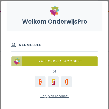
Welkom OnderwijsPro
Leeftocht
AANMELDEN
Nummers
KATHONDVLA-ACCOUNT
of
Nummers
Nog geen account?