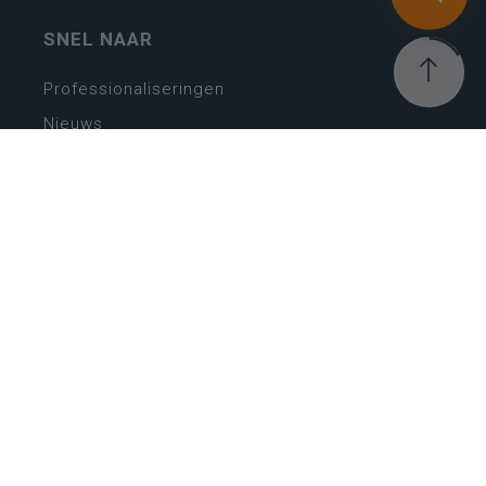
SNEL NAAR
Professionaliseringen
Nieuws
Webshop
Vacatures
Kwaliteitsplatform
Nieuw leerplan basisonderwijs
Zin in leren! Zin in leven!
Vakken en leerplannen secundair onderwijs
Lessentabellen secundair onderwijs
Digitale transformatie
Schoolkalender
Scholenzoeker