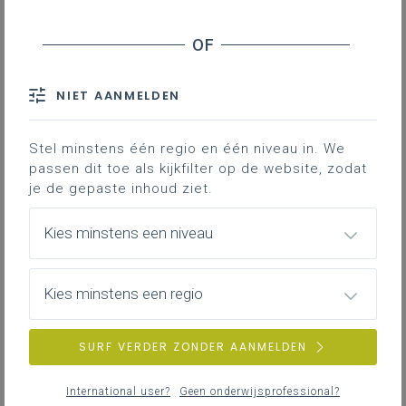
Gebruik
Downloads
NIET AANMELDEN
Heb je het gevoel dat jij of je team aan het
Stel minstens één regio en één niveau in. We
verdrinken is in de hoeveelheid to do's?
passen dit toe als kijkfilter op de website, zodat
Deze prioriteitenmatrix helpt je te focussen
je de gepaste inhoud ziet.
op wat echt telt.
Kies minstens een niveau
Inhoud en visie
Waar er te veel werk is, moet er geprioriteerd
Kies minstens een regio
worden. Een hulpmiddel om te prioriteren is de
prioriteitenmatrix van Dwight Eisenhower (president
SURF VERDER ZONDER AANMELDEN
van de Verenigde Staten in de periode 1953-1961).
Een
matrix
die hij ontwikkelde om de volgende
International user?
Geen onderwijsprofessional?
stelling kracht bij te zetten: