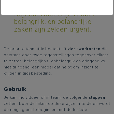
Urgente zaken zijn zelden
belangrijk, en belangrijke
zaken zijn zelden urgent.
De prioriteitenmatrix bestaat uit
vier kwadranten
die
ontstaan door twee tegenstellingen tegenover elkaar
te zetten: belangrijk vs. onbelangrijk en dringend vs.
niet dringend; een model dat helpt om inzicht te
krijgen in tijdsbesteding.
Gebruik
Je kan, individueel of in team, de volgende
stappen
zetten. Door de taken op deze wijze in te delen wordt
de neiging om te beginnen met de leukste