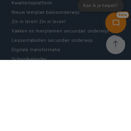
Kwaliteitsplatform
Kan ik je helpen?
Nieuw leerplan basisonderwijs
bèta
Zin in leren! Zin in leven!
Vakken en leerplannen secundair onderwijs
Lessentabellen secundair onderwijs
Digitale transformatie
Schoolkalender
Scholenzoeker
Algemene website
CONTACT
Wie is wie
Locaties
Algemeen contact