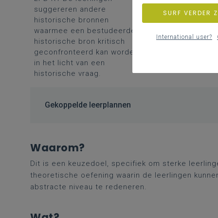
suggereren andere
SURF VERDER 
historische bronnen
waarmee een bestudeerde
International user?
historische bron kritisch
geconfronteerd kan worden
in het licht van een
historische vraag.
Gekoppelde leerplannen
Waarom?
Dit is een keuzedoel, specifiek om sterke leerlin
theoretische oefening waarin de leerlingen kunn
abstracte niveau te redeneren.
Wat?