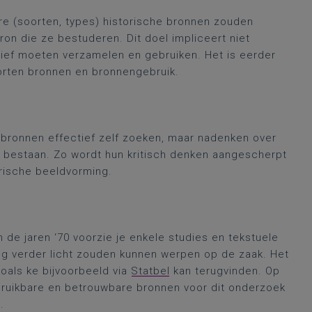
re (soorten, types) historische bronnen zouden
on die ze bestuderen. Dit doel impliceert niet
tief moeten verzamelen en gebruiken. Het is eerder
orten bronnen en bronnengebruik.
e bronnen effectief zelf zoeken, maar nadenken over
f bestaan. Zo wordt hun kritisch denken aangescherpt
orische beeldvorming.
 de jaren ‘70 voorzie je enkele studies en tekstuele
g verder licht zouden kunnen werpen op de zaak. Het
oals ke bijvoorbeeld via
Statbel
kan terugvinden. Op
bruikbare en betrouwbare bronnen voor dit onderzoek
.