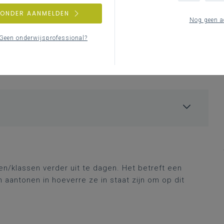
ZONDER AANMELDEN
Nog geen a
Geen onderwijsprofessional?
gen/klassen verder uit te dagen. Het betreft een
en
aantonen
in
hoeverre ze in staat zijn om op dit