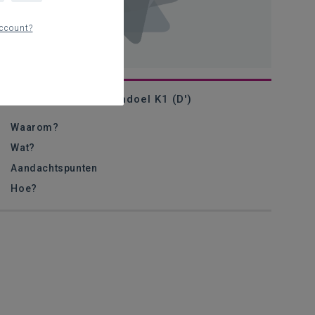
ccount?
Krachtlijn 3 - Leerplandoel K1 (D')
Waarom?
Wat?
Aandachtspunten
Hoe?