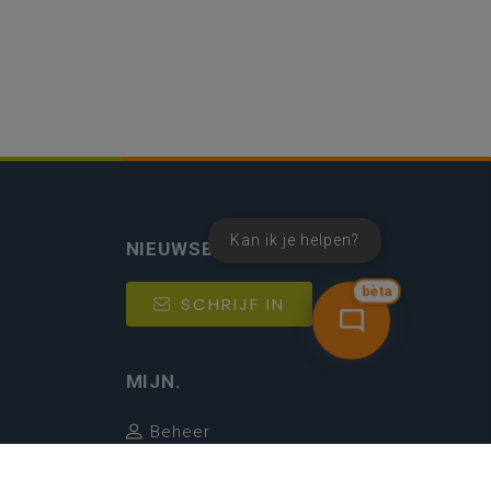
Kan ik je helpen?
NIEUWSBRIEF
bèta
SCHRIJF IN
MIJN.
Beheer
Kijkfilter