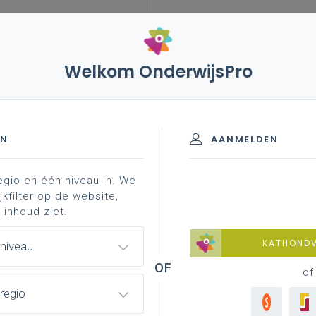
Welkom OnderwijsPro
andoel k1 (d')
EN
AANMELDEN
egio en één niveau in. We
D')
jkfilter op de website,
 inhoud ziet.
KATHOND
 niveau
of
n
Dubbele finaliteit
regio
/