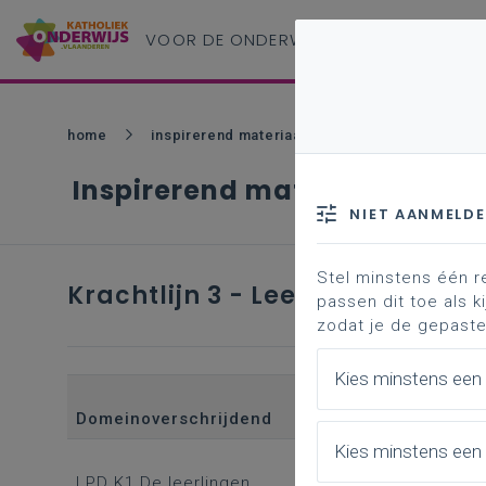
VOOR DE ONDERWIJS
PROFESSIONAL
home
inspirerend materiaal
krachtlijn 3 - leerpl
Inspirerend materiaal
NIET AANMELD
Stel minstens één r
Krachtlijn 3 - Leerplandoel K1 (
passen dit toe als ki
zodat je de gepaste
Kies minstens een
Domeinoverschrijdend
Domeingebonde
Kies minstens een 
/
LPD K1 De leerlingen