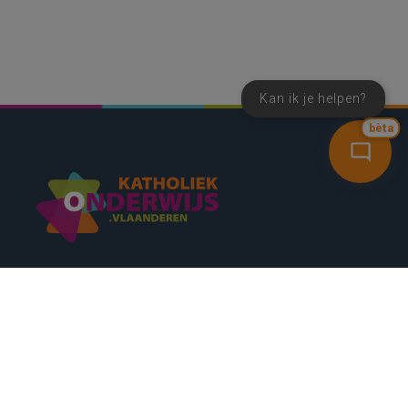
Kan ik je helpen?
bèta
SNEL NAAR
CONTACT
NIEUWSBRIEF