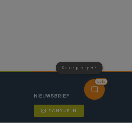
Kan ik je helpen?
bèta
NIEUWSBRIEF
SCHRIJF IN
MIJN.