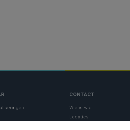
AR
CONTACT
aliseringen
Wie is wie
Locaties
Algemeen contact