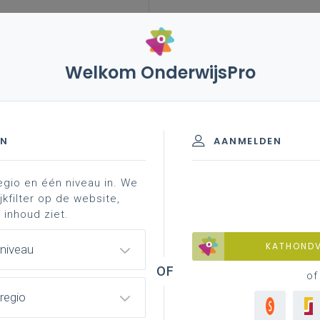
Welkom OnderwijsPro
 maatschappij en welzijn
EN
AANMELDEN
egio en één niveau in. We
ij en welzijn
jkfilter op de website,
 inhoud ziet.
r een mogelijke opbouw van de
KATHOND
 niveau
r. Dit document vraagt wellicht wat
of
ionale begeleider.
regio