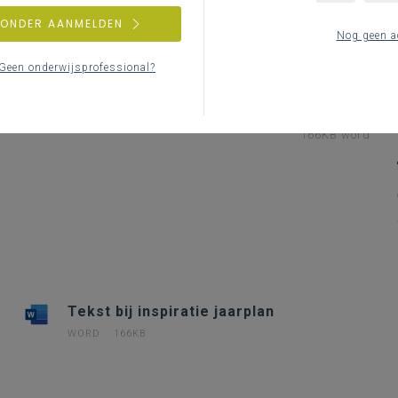
ZONDER AANMELDEN
Nog geen a
Geen onderwijsprofessional?
137KB word
166KB word
Tekst bij inspiratie jaarplan
WORD
166KB