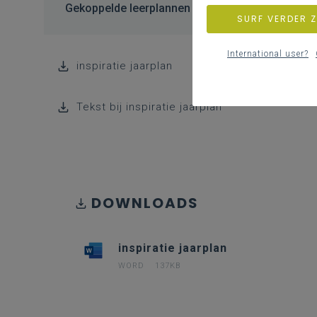
Gekoppelde leerplannen
SURF VERDER 
International user?
inspiratie jaarplan
Tekst bij inspiratie jaarplan
DOWNLOADS
inspiratie jaarplan
WORD
137KB