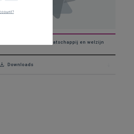
ccount?
Inspiratie jaarplan Maatschappij en welzijn
Downloads