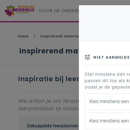
VOOR DE ONDERWIJS
PROFESSIONAL
home
inspirerend materiaal
inspiratie bij leerp
Inspirerend materiaal
NIET AANMELD
Stel minstens één r
Inspiratie bij leerplandoel 5
passen dit toe als ki
zodat je de gepaste
We willen je als leraar inspireren om 
Kies minstens een
leerplandoel te voldoen.
Kies minstens een 
Gekoppelde leerplannen