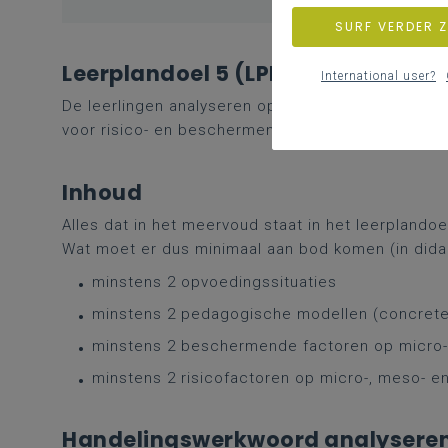
SURF VERDER 
Leerplandoel 5 (LPD 5)
International user?
De leerlingen analyseren opvoedingssituaties a
voor risico- en beschermende factoren op micro-
Inhoud
Alles dat in het meervoud staat in het leerplandoe
Wat moet er dus minimaal aan bod komen (in didac
minstens 2 opvoedingssituaties
minstens 2 pedagogische modellen (concrete 
minstens 2 beschermende factoren op micro-,
minstens 2 risicofactoren op micro-, meso- e
Handelingswerkwoord analyseren i