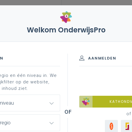
Welkom OnderwijsPro
landoel 5
EN
AANMELDEN
egio en één niveau in. We
jkfilter op de website,
 inhoud ziet.
aan de minimale verwachting van het
KATHOND
 niveau
of
regio