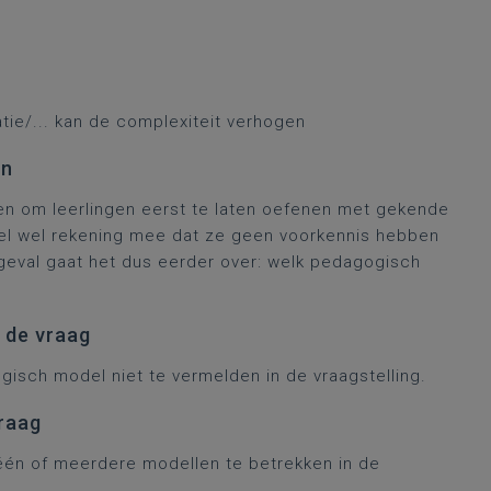
atie/... kan de complexiteit verhogen
ën
ken om leerlingen eerst te laten oefenen met gekende
oel wel rekening mee dat ze geen voorkennis hebben
 geval gaat het dus eerder over: welk pedagogisch
n de vraag
isch model niet te vermelden in de vraagstelling.
vraag
 één of meerdere modellen te betrekken in de