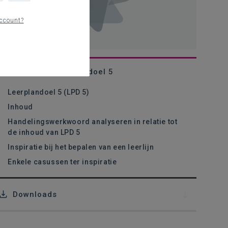
ccount?
Inspiratie bij leerplandoel 5
Leerplandoel 5 (LPD 5)
Inhoud
Handelingswerkwoord analyseren in relatie tot
de inhoud van LPD 5
Inspiratie bij het bepalen van een leerlijn
Enkele casussen ter inspiratie
Downloads