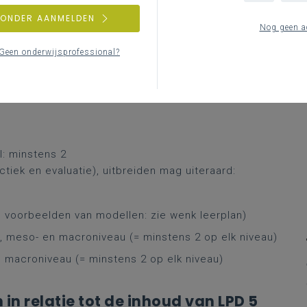
ZONDER AANMELDEN
Nog geen a
Geen onderwijsprofessional?
an de hand van pedagogische modellen met aandacht
, meso- en macroniveau.
l: minstens 2
tiek en evaluatie), uitbreiden mag uiteraard:
voorbeelden van modellen: zie wenk leerplan)
 meso- en macroniveau (= minstens 2 op elk niveau)
n macroniveau (= minstens 2 op elk niveau)
n relatie tot de inhoud van LPD 5