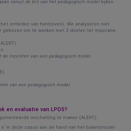
 gaan vanuit
de bril van het pedagogisch model kijken
het ontleden van hierboven). We analyseren niet
 gekozen om te werken met 2 doelen ter inspiratie:​
ALERT)​
n …​
it de inzichten van een
pedagogisch model.
)​
ichten van een pedagogisch
model.
iek en evaluatie van LPD5?
rgumenteerde inschatting te maken (ALERT):
 x' in deze casus aan de hand van het balansmodel