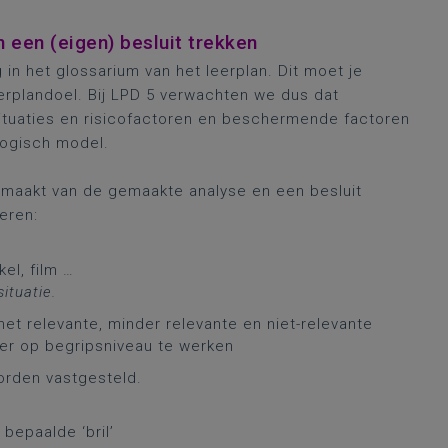
een (eigen) besluit trekken
in het glossarium van het leerplan. Dit moet je
eerplandoel. Bij LPD 5 verwachten we dus dat
tuaties en risicofactoren en beschermende factoren
gogisch model.
k maakt van de gemaakte analyse en een besluit
eren:
el, film … ​
ituatie.
met relevante, minder relevante en niet-relevante
ter op begripsniveau te werken​
orden vastgesteld.
bepaalde ‘bril’​