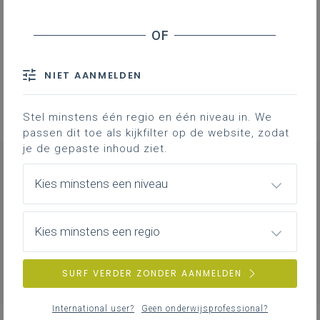
Ik ben op zoek - luisterfragment
NIET AANMELDEN
Stel minstens één regio en één niveau in. We
passen dit toe als kijkfilter op de website, zodat
je de gepaste inhoud ziet.
Kies minstens een niveau
OVER DEZE DATABANK
Kies minstens een regio
Meer info vind je op onze
webshop
.
SURF VERDER ZONDER AANMELDEN
International user?
Geen onderwijsprofessional?