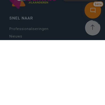
bèta
SNEL NAAR
Professionaliseringen
Nieuws
Webshop
Vacatures
Kwaliteitsplatform
Nieuw leerplan basisonderwijs
Zin in leren! Zin in leven!
Vakken en leerplannen secundair onderwijs
Lessentabellen secundair onderwijs
Digitale transformatie
Schoolkalender