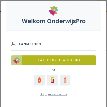
Welkom OnderwijsPro
Gebedenklapper
AANMELDEN
Ik ben op zoek
KATHONDVLA-ACCOUNT
of
Inhoudstafel
Nog geen account?
Ik ben op zoek - afbeelding
Ik ben op zoek - gebarentaal