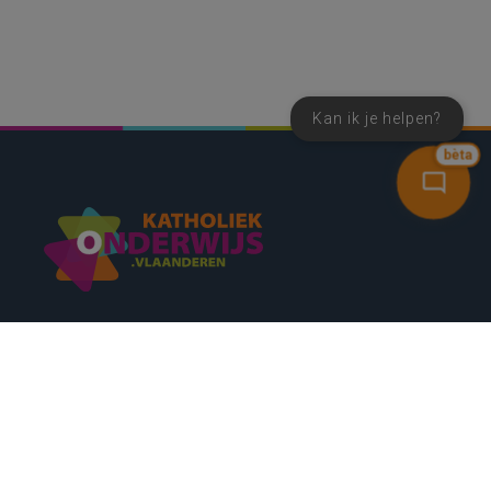
Kan ik je helpen?
bèta
SNEL NAAR
CONTACT
NIEUWSBRIEF