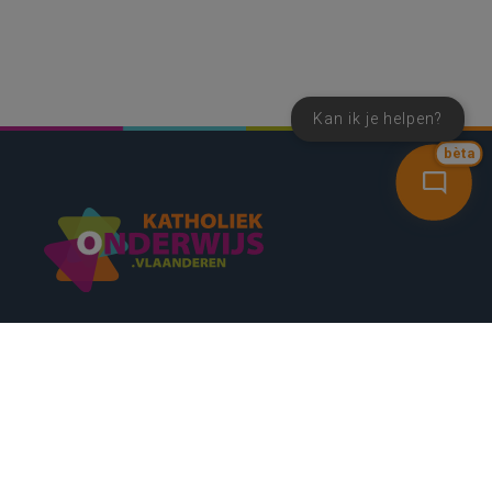
Kan ik je helpen?
bèta
SNEL NAAR
CONTACT
NIEUWSBRIEF