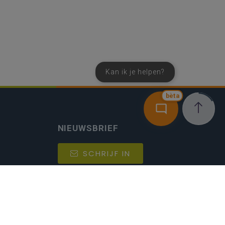
Kan ik je helpen?
bèta
NIEUWSBRIEF
SCHRIJF IN
MIJN.
Beheer