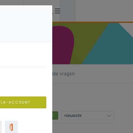
formatie
veelgestelde vragen
VLA-ACCOUNT
0
nieuwste