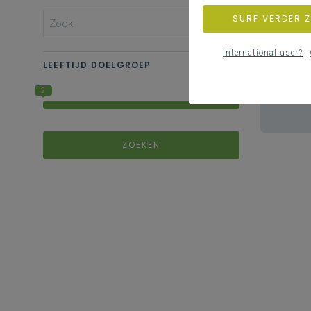
SURF VERDER 
International user?
LEEFTIJD DOELGROEP
2
18
ZOEKEN