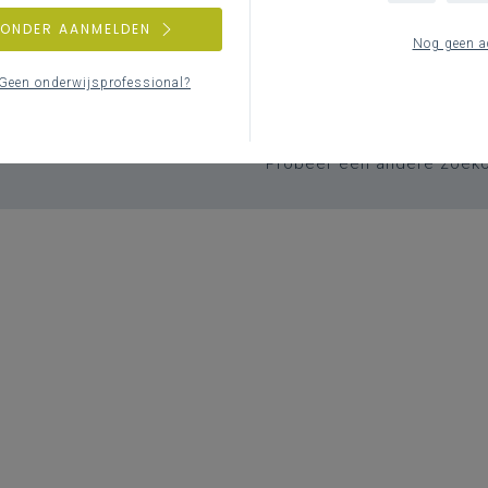
ZONDER AANMELDEN
Nog geen a
Geen zoekresulta
Geen onderwijsprofessional?
Er komen geen items overeen met j
Probeer een andere zoek