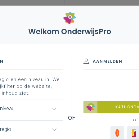
Welkom OnderwijsPro
EN
AANMELDEN
aluatie-instrument?
evaluatie-instrumenten
idp-in
egio en één niveau in. We
jkfilter op de website,
 inhoud ziet.
KATHOND
 niveau
of
regio