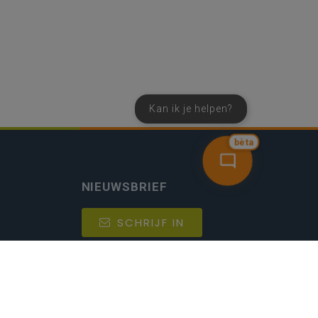
Kan ik je helpen?
bèta
NIEUWSBRIEF
SCHRIJF IN
MIJN.
Beheer