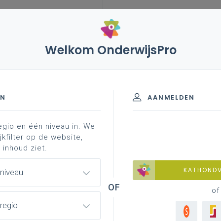
Welkom OnderwijsPro
n tn
EN
AANMELDEN
egio en één niveau in. We
jkfilter op de website,
en TT, IT en TN
 inhoud ziet.
KATHOND
 niveau
of
regio
een specifiek distributienet. In de leerplannen met