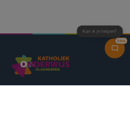
Kan ik je helpen?
bèta
SNEL NAAR
CONTACT
NIEUWSBRIEF