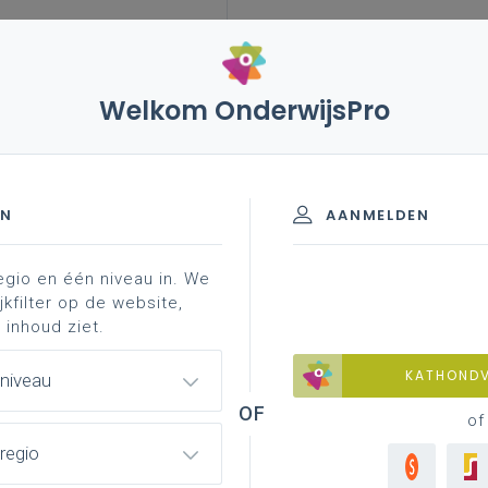
Welkom OnderwijsPro
EN
AANMELDEN
egio en één niveau in. We
jkfilter op de website,
 inhoud ziet.
KATHOND
 niveau
of
regio