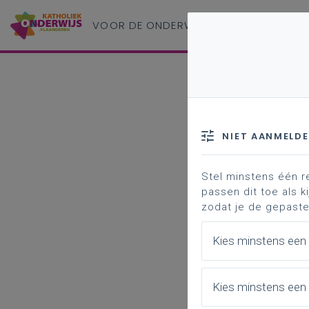
VOOR DE ONDERWIJS
PROFESSIONAL
NIET AANMELD
Stel minstens één r
passen dit toe als ki
zodat je de gepaste
Kies minstens een
Kies minstens een 