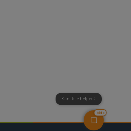
Kan ik je helpen?
bèta