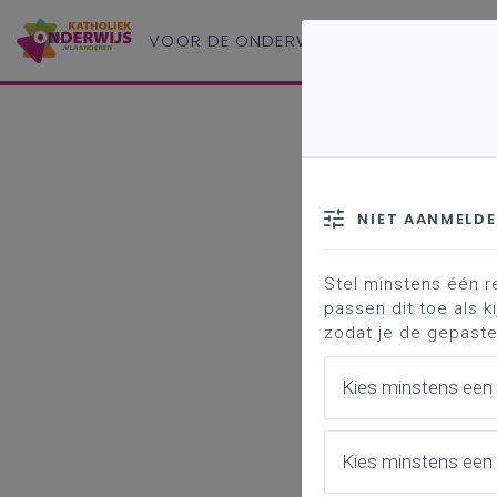
VOOR DE ONDERWIJS
PROFESSIONAL
NIET AANMELD
Stel minstens één r
passen dit toe als ki
zodat je de gepaste
Kies minstens een
Kies minstens een 