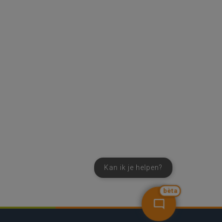
Kan ik je helpen?
bèta