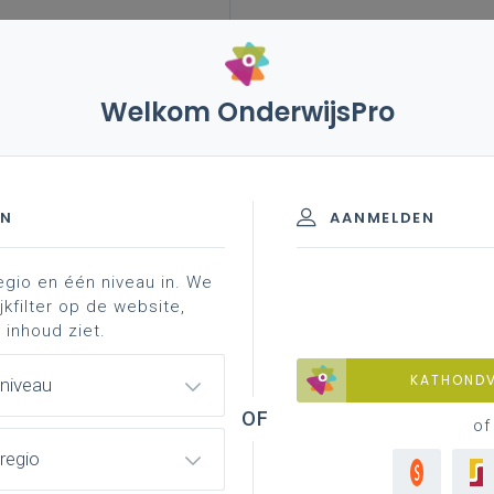
Welkom OnderwijsPro
EN
AANMELDEN
egio en één niveau in. We
jkfilter op de website,
 inhoud ziet.
KATHOND
 niveau
of
regio