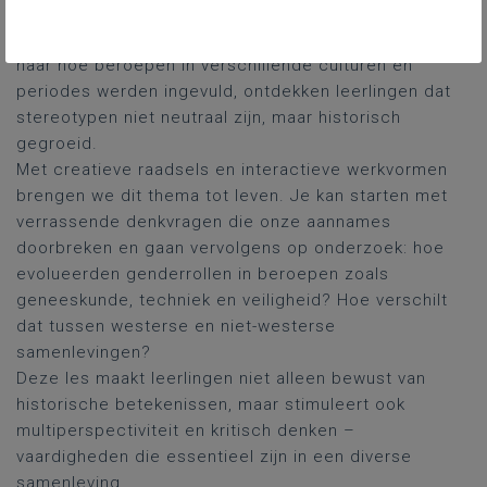
westerse samenlevingen'
daagt ons uit om die
beeldvorming kritisch te onderzoeken. Door te kijken
naar hoe beroepen in verschillende culturen en
periodes werden ingevuld, ontdekken leerlingen dat
stereotypen niet neutraal zijn, maar historisch
gegroeid.
Met creatieve raadsels en interactieve werkvormen
brengen we dit thema tot leven. Je kan starten met
verrassende denkvragen die onze aannames
doorbreken en gaan vervolgens op onderzoek: hoe
evolueerden genderrollen in beroepen zoals
geneeskunde, techniek en veiligheid? Hoe verschilt
dat tussen westerse en niet-westerse
samenlevingen?
Deze les maakt leerlingen niet alleen bewust van
historische betekenissen, maar stimuleert ook
multiperspectiviteit en kritisch denken –
vaardigheden die essentieel zijn in een diverse
samenleving.