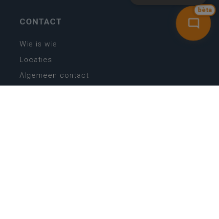
bèta
CONTACT
Wie is wie
Locaties
Algemeen contact
Helpdesk
NIEUWSBRIEF
SCHRIJF IN
MIJN.
Beheer