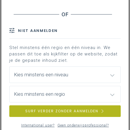
De leerlingen lichten betekenissen toe
van
historische fenomenen
uit westerse en
niet-westerse samenlevingen.
NIET AANMELDEN
Stel minstens één regio en één niveau in. We
Gekoppelde leerplannen
passen dit toe als kijkfilter op de website, zodat
je de gepaste inhoud ziet.
Hoe vaak denken we onbewust dat een chirurg een
Kies minstens een niveau
man is, een verpleegkundige een vrouw, of een
brandweerman… altijd een man? Deze aannames
lijken vanzelfsprekend, maar ze zijn het resultaat van
Kies minstens een regio
historische en culturele betekenissen die beroepen
door de tijd heen hebben gekregen.
SURF VERDER ZONDER AANMELDEN
Het leerplandoel 1 '
De leerlingen lichten betekenissen
International user?
Geen onderwijsprofessional?
toe van historische fenomenen uit westerse en niet-