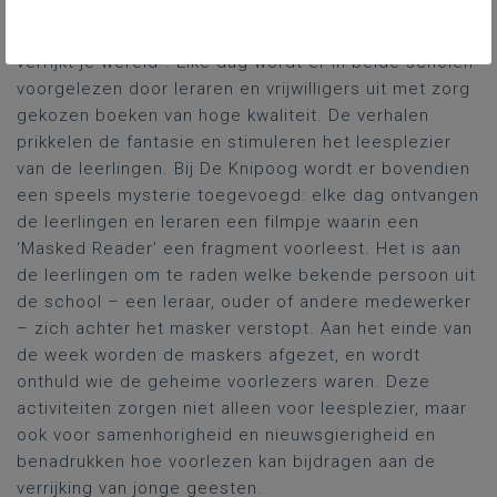
Lettertuin en De Knipoog in Opwijk allerlei leuke
activiteiten gepland rond het thema "Voorlezen
verrijkt je wereld". Elke dag wordt er in beide scholen
voorgelezen door leraren en vrijwilligers uit met zorg
gekozen boeken van hoge kwaliteit. De verhalen
prikkelen de fantasie en stimuleren het leesplezier
van de leerlingen. Bij De Knipoog wordt er bovendien
een speels mysterie toegevoegd: elke dag ontvangen
de leerlingen en leraren een filmpje waarin een
‘Masked Reader’ een fragment voorleest. Het is aan
de leerlingen om te raden welke bekende persoon uit
de school – een leraar, ouder of andere medewerker
– zich achter het masker verstopt. Aan het einde van
de week worden de maskers afgezet, en wordt
onthuld wie de geheime voorlezers waren. Deze
activiteiten zorgen niet alleen voor leesplezier, maar
ook voor samenhorigheid en nieuwsgierigheid en
benadrukken hoe voorlezen kan bijdragen aan de
verrijking van jonge geesten.