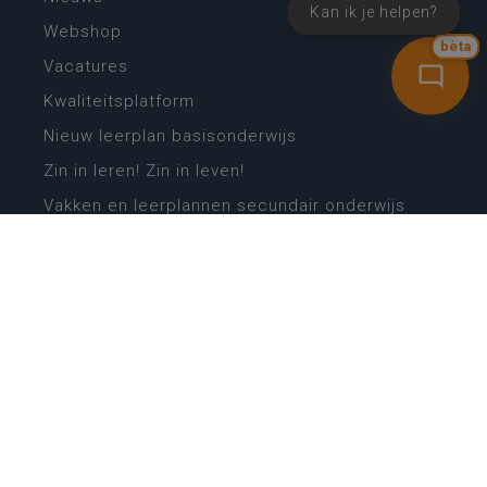
Kan ik je helpen?
Webshop
bèta
Vacatures
Kwaliteitsplatform
Nieuw leerplan basisonderwijs
Zin in leren! Zin in leven!
Vakken en leerplannen secundair onderwijs
Lessentabellen secundair onderwijs
Digitale transformatie
Schoolkalender
Scholenzoeker
Algemene website
CONTACT