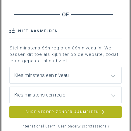
Meer lezen?
De Voorleesweek ging feestelijk van start
op de basisscholen De Lettertuin en De
NIET AANMELDEN
Knipoog in Opwijk. Met een gezellige
voorleestent vol verhalen en de
Stel minstens één regio en één niveau in. We
mysterieuze Masked Reader werden
passen dit toe als kijkfilter op de website, zodat
leerlingen op een speelse manier
je de gepaste inhoud ziet.
gestimuleerd om te genieten van boeken.
De activiteiten zorgden voor
Kies minstens een niveau
enthousiasme en maakten lezen extra
leuk.
Kies minstens een regio
Verloop
SURF VERDER ZONDER AANMELDEN
Tijdens de Voorleesweek, die plaatsvindt van 16 tot
en met 24 november, staan op basisscholen De
International user?
Geen onderwijsprofessional?