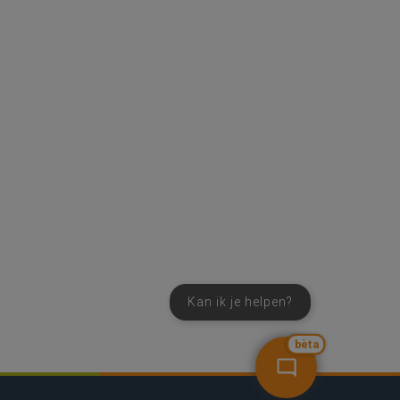
Kan ik je helpen?
bèta