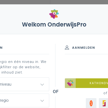
Welkom OnderwijsPro
EN
AANMELDEN
egio en één niveau in. We
jkfilter op de website,
 inhoud ziet.
KATHOND
 niveau
of
regio