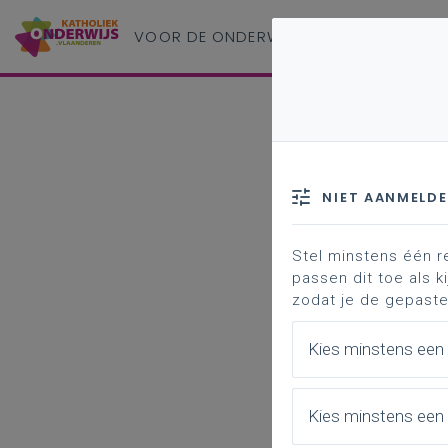
VOOR DE ONDERWIJS
PROFESSIONAL
NIET AANMELD
Stel minstens één r
passen dit toe als ki
zodat je de gepaste
Kies minstens een
Kies minstens een 