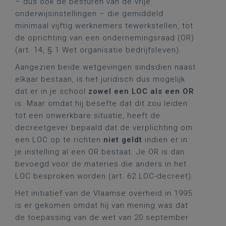
– dus ook de besturen van de vrije
onderwijsinstellingen – die gemiddeld
minimaal vijftig werknemers tewerkstellen, tot
de oprichting van een ondernemingsraad (OR)
(art. 14, § 1 Wet organisatie bedrijfsleven).
Aangezien beide wetgevingen sindsdien naast
elkaar bestaan, is het juridisch dus mogelijk
dat er in je school
zowel een LOC als een OR
is. Maar omdat hij besefte dat dit zou leiden
tot een onwerkbare situatie, heeft de
decreetgever bepaald dat de verplichting om
een LOC op te richten
niet geldt
indien er in
je instelling al een OR bestaat. Je OR is dan
bevoegd voor de materies die anders in het
LOC besproken worden (art. 62 LOC-decreet).
Het initiatief van de Vlaamse overheid in 1995
is er gekomen omdat hij van mening was dat
de toepassing van de wet van 20 september