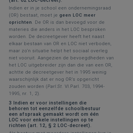
(art. 62 LOC-decreet).
Indien er in je school een ondernemingsraad
(OR) bestaat, moet je
geen LOC meer
oprichten
. De OR is dan bevoegd voor de
materies die anders in het LOC besproken
worden. De decreetgever heeft het naast
elkaar bestaan van OR en LOC niet verboden,
maar zo’n situatie helpt het sociaal overleg
niet vooruit. Aangezien de bevoegdheden van
het LOC uitgebreider zijn dan die van een OR,
achtte de decreetgever het in 1995 weinig
waarschijnlijk dat er nog OR’s opgericht
zouden worden (
Parl.St.
Vl.Parl. 703, 1994-
1995, nr. 1, 2).
3 Indien er voor instellingen die
behoren tot eenzelfde schoolbestuur
een afspraak gemaakt wordt om één
LOC voor enkele instellingen op te
richten (art. 12, § 2 LOC-decreet).