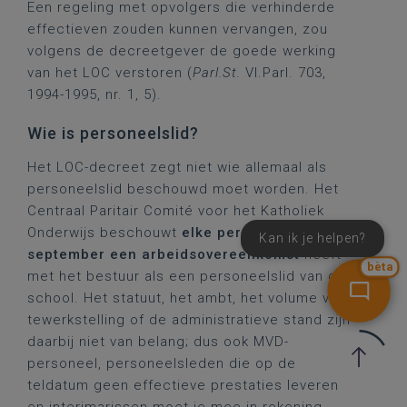
Een regeling met opvolgers die verhinderde
effectieven zouden kunnen vervangen, zou
volgens de decreetgever de goede werking
van het LOC verstoren (
Parl.St.
Vl.Parl. 703,
1994-1995, nr. 1, 5).
Wie is personeelslid?
Het LOC-decreet zegt niet wie allemaal als
personeelslid beschouwd moet worden. Het
Centraal Paritair Comité voor het Katholiek
Onderwijs beschouwt
elke persoon die op 15
Kan ik je helpen?
september een arbeidsovereenkomst
heeft
bèta
met het bestuur als een personeelslid van de
school. Het statuut, het ambt, het volume van
tewerkstelling of de administratieve stand zijn
daarbij niet van belang; dus ook MVD-
personeel, personeelsleden die op de
teldatum geen effectieve prestaties leveren