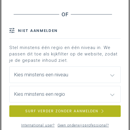
Werking
Bevoegdheden
Rechten en plichten van de
personeelsvertegenwoordigers
NIET AANMELDEN
Modeldocumenten
Stel minstens één regio en één niveau in. We
passen dit toe als kijkfilter op de website, zodat
Downloads
je de gepaste inhoud ziet.
Moet je een LOC oprichten? Hoe is
Kies minstens een niveau
dat LOC samengesteld? Waarvoor is
het LOC bevoegd? Welke
Kies minstens een regio
rechten/plichten hebben de
vertegenwoordigers?
SURF VERDER ZONDER AANMELDEN
Oprichting
International user?
Geen onderwijsprofessional?