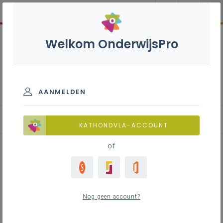
Welkom OnderwijsPro
Lokaal onderhandelingscomité
(LOC) - oude versie
AANMELDEN
Basisonderwijs
KATHONDVLA-ACCOUNT
of
Inhoudstafel
Oprichting
Nog geen account?
Samenstelling
Verkiezingen