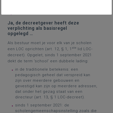
Moet je als bestuur altijd een LOC
oprichten?
Ja, de decreetgever heeft deze
verplichting als basisregel
opgelegd …
Als bestuur moet je voor elk van je scholen
ste
een LOC oprichten (art. 12, § 1, 1
lid LOC-
decreet). Opgelet, sinds 1 september 2021
dekt de term 'school' een dubbele lading:
in de traditionele betekenis: een
pedagogisch geheel dat verspreid kan
zijn over meerdere gebouwen en
gevestigd kan zijn op meerdere adressen,
dat onder het gezag staat van een
directeur (art. 13, § 1 LOC-decreet).
sinds 1 september 2021: de
scholengemeenschapsinstelling zoals die