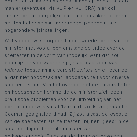
betrof, en zulks zou volgens Danen op een of andere
manier (eventueel via VLIR en VLHORA) hier ook
kunnen om uit dergelijke data allerlei zaken te leren
net ten behoeve van meer mogelijkheden in alle
hogeronderwijsinstellingen.
Wat volgde, was nog een lange tweede ronde van de
minister, met vooral een omstandige uitleg over de
sneltesten in de vorm van (hopelijk, want dat zou
eigenlijk de voorwaarde zijn, maar daarvoor was
federale
toestemming vereist)
zelf
testen en over de
al dan niet noodzaak aan labocapaciteit voor diverse
soorten testen. Van het overleg met de universiteiten
en hogescholen herinnerde de minister zich geen
praktische problemen voor de uitbreiding van het
contactonderwijs vanaf 15 maart, zoals vragensteller
Goeman gesignaleerd had. Zij zou alvast de kwestie
van de sneltesten als zelftesten “bij hen” (lees: in de
sp.a c.q. bij de federale minister van
Volksgezondheid Frank Vandenbroucke) opvolgen.