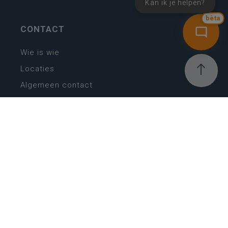
Kan ik je helpen?
bèta
CONTACT
Wie is wie
Locaties
Algemeen contact
Helpdesk
NIEUWSBRIEF
SCHRIJF IN
MIJN.
Beheer