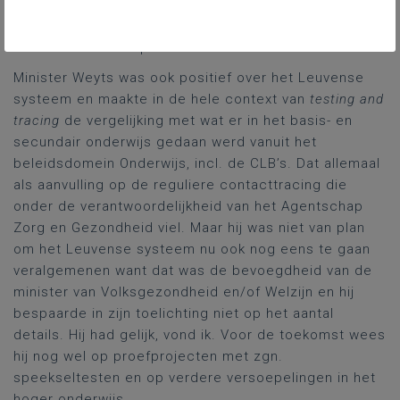
studenten betrof, nl.: meer contactonderwijs zou
mogelijk worden vanaf 15 maart, maar dat hadden we
ook al vernomen op 25 februari.
Minister Weyts was ook positief over het Leuvense
systeem en maakte in de hele context van
testing and
tracing
de vergelijking met wat er in het basis- en
secundair onderwijs gedaan werd vanuit het
beleidsdomein Onderwijs, incl. de CLB’s. Dat allemaal
als aanvulling op de reguliere contacttracing die
onder de verantwoordelijkheid van het Agentschap
Zorg en Gezondheid viel. Maar hij was niet van plan
om het Leuvense systeem nu ook nog eens te gaan
veralgemenen want dat was de bevoegdheid van de
minister van Volksgezondheid en/of Welzijn en hij
bespaarde in zijn toelichting niet op het aantal
details. Hij had gelijk, vond ik. Voor de toekomst wees
hij nog wel op proefprojecten met zgn.
speekseltesten en op verdere versoepelingen in het
hoger onderwijs.