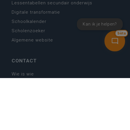
Lessentabellen secundair onderwijs
Digitale transformatie
Schoolkalender
Kan ik je helpen?
Scholenzoeker
bèta
Algemene website
CONTACT
Wie is wie
Locaties
Algemeen contact
Helpdesk
NIEUWSBRIEF