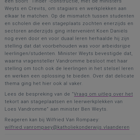
een soort “Tinder”-constructie, met de ministers
Weyts en Crevits, om stagiairs en werkplekken aan
elkaar te matchen. Op de mismatch tussen studenten
en scholen die een stageplaats zochten enerzijds en
sectoren anderzijds ging interveniënt Koen Daniëls
nog even door en voor duaal leren herhaalde hij zijn
stelling dat dat voorbehouden was voor arbeidsrijpe
leerlingen/studenten. Minister Weyts bevestigde dat,
waarna vragensteller Vandromme besloot met haar
stelling om toch ook de leerlingen in het stelsel leren
en werken een oplossing te bieden. Over dat delicate
thema ging het hier ook al vaker.
Lees de bespreking van de “
Vraag om uitleg over het
tekort aan stageplaatsen en leerwerkplekken van
Loes Vandromme” aan minister Ben Weyts.
Reageren kan bij Wilfried Van Rompaey:
wilfried.vanrompaey@katholiekonderwijs.vlaanderen