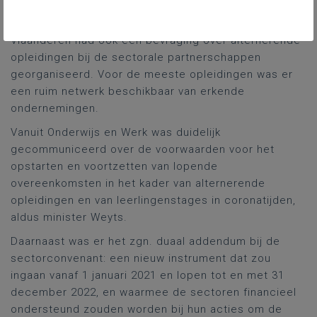
werkloosheid waren stages en alternerende
opleidingen toch mogelijk, onder voorwaarden. Syntra
Vlaanderen had ook een bevraging over alternerende
opleidingen bij de sectorale partnerschappen
georganiseerd. Voor de meeste opleidingen was er
een ruim netwerk beschikbaar van erkende
ondernemingen.
Vanuit Onderwijs en Werk was duidelijk
gecommuniceerd over de voorwaarden voor het
opstarten en voortzetten van lopende
overeenkomsten in het kader van alternerende
opleidingen en van leerlingenstages in coronatijden,
aldus minister Weyts.
Daarnaast was er het zgn. duaal addendum bij de
sectorconvenant: een nieuw instrument dat zou
ingaan vanaf 1 januari 2021 en lopen tot en met 31
december 2022, en waarmee de sectoren financieel
ondersteund zouden worden bij hun acties om de