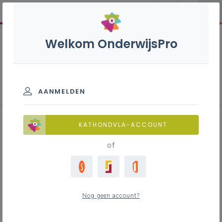
Welkom OnderwijsPro
Inspirerend materiaal
AANMELDEN
Audiovisuele kunst: een
KATHONDVLA-ACCOUNT
uitgewerkt voorbeeld
of
Inhoudstafel
Nog geen account?
Onderzoeksvraag:
Leerplandoelen:​