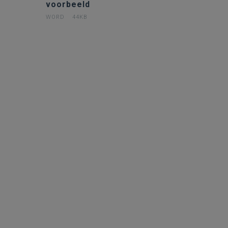
voorbeeld
WORD
44KB