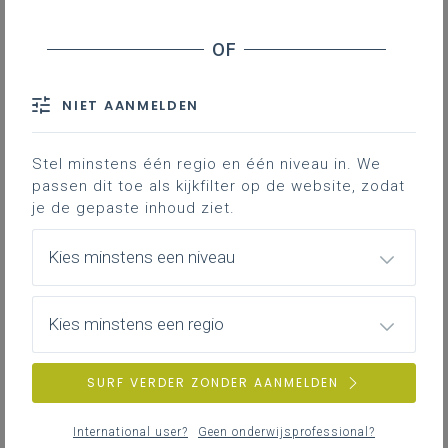
Downloads
NIET AANMELDEN
Hieronder vind je een uitgewerkt
voorbeeld om te werken rond het
leerplandoel: ‘De leerlingen doorlopen een
Stel minstens één regio en één niveau in. We
passen dit toe als kijkfilter op de website, zodat
onderzoekscyclus in samenhang
je de gepaste inhoud ziet.
met inhouden van specifieke eindtermen
van de studierichting.'
Kies minstens een niveau
Gekoppelde leerplannen
Kies minstens een regio
SURF VERDER ZONDER AANMELDEN
Onderzoeksvraag:
Wat zijn de specifieke strategieën en technieken
International user?
Geen onderwijsprofessional?