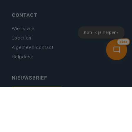
CONTACT
Wie is wie
Kan ik je helpen?
Locaties
bèta
Algemeen contact
Helpdesk
NIEUWSBRIEF
SCHRIJF IN
MIJN.
Beheer