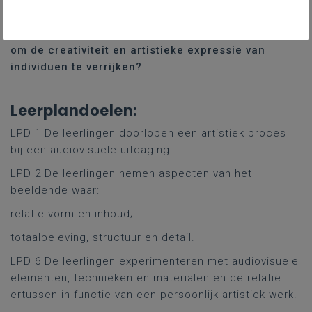
die kunstenaars gebruiken om inspiratie te bieden
voor de ontwikkeling van persoonlijk artistiek werk,
en hoe kunnen deze strategieën worden toegepast
om de creativiteit en artistieke expressie van
individuen te verrijken?
Leerplandoelen:​
LPD 1 De leerlingen doorlopen een artistiek proces
bij een audiovisuele uitdaging.
LPD 2 De leerlingen nemen aspecten van het
beeldende waar:
relatie vorm en inhoud;
totaalbeleving, structuur en detail.
LPD 6 De leerlingen experimenteren met audiovisuele
elementen, technieken en materialen en de relatie
ertussen in functie van een persoonlijk artistiek werk.