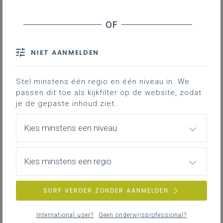
Hoe kunnen de leerlingen aan de slag gaan met dit
leerplandoel?
Bouwknoop: Buitendeuraansluiting -
NIET AANMELDEN
dorpel.
Stel minstens één regio en één niveau in. We
passen dit toe als kijkfilter op de website, zodat
Gekoppelde leerplannen
je de gepaste inhoud ziet.
Kies minstens een niveau
Hier staat ingevoegde content uit een social
media netwerk dat cookies wil schrijven of
Kies minstens een regio
uitlezen. Je hebt hiervoor geen toestemming
gegeven.
Klik hier om dit alsnog toe te laten.
SURF VERDER ZONDER AANMELDEN
International user?
Geen onderwijsprofessional?
Leerplandoel