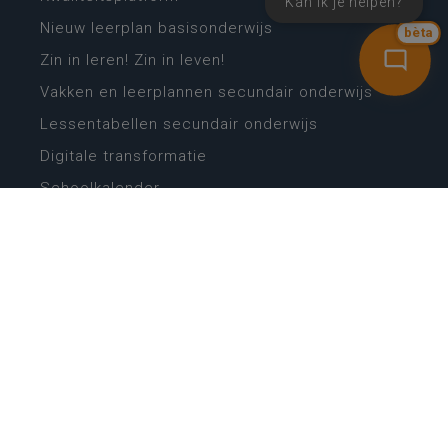
Kan ik je helpen?
Nieuw leerplan basisonderwijs
bèta
Zin in leren! Zin in leven!
Vakken en leerplannen secundair onderwijs
Lessentabellen secundair onderwijs
Digitale transformatie
Schoolkalender
Scholenzoeker
Algemene website
CONTACT
Wie is wie
Locaties
Algemeen contact