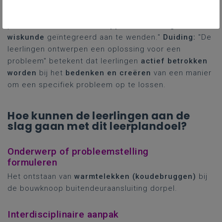
"De leerlingen
ontwerpen
een oplossing voor een
probleem door
wetenschappen, technologie
of
wiskunde
geïntegreerd aan te wenden."
Duiding:
"De
leerlingen ontwerpen een oplossing voor een
probleem" betekent dat leerlingen
actief betrokken
worden
bij het
bedenken en creëren
van een manier
om een specifiek probleem op te lossen.
Hoe kunnen de leerlingen aan de
slag gaan met dit leerplandoel?
Onderwerp of probleemstelling
formuleren
Het ontstaan van
warmtelekken (koudebruggen)
bij
de bouwknoop buitendeuraansluiting dorpel.
Interdisciplinaire aanpak