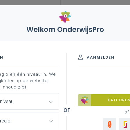
Welkom OnderwijsPro
EN
AANMELDEN
egio en één niveau in. We
jkfilter op de website,
 inhoud ziet.
KATHOND
 niveau
of
regio