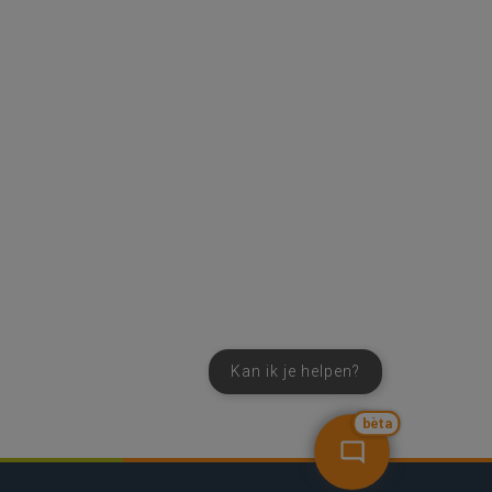
Kan ik je helpen?
bèta