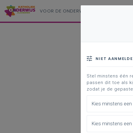
VOOR DE ONDERWIJS
PROFESSIONAL
NIET AANMELD
Stel minstens één r
passen dit toe als ki
zodat je de gepaste
Kies minstens een
Kies minstens een 