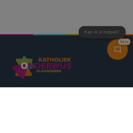
Kan ik je helpen?
bèta
SNEL NAAR
CONTACT
NIEUWSBRIEF