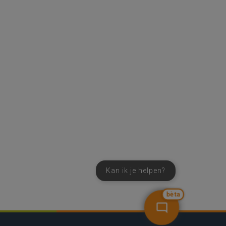
Kan ik je helpen?
bèta