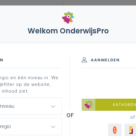
Welkom OnderwijsPro
EN
AANMELDEN
egio en één niveau in. We
jkfilter op de website,
 inhoud ziet.
KATHOND
 niveau
of
regio