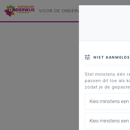
VOOR DE ONDERWIJS
PROFESSIONAL
NIET AANMELD
Stel minstens één r
passen dit toe als ki
zodat je de gepaste
Kies minstens een
Kies minstens een 