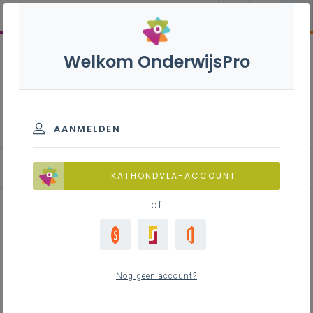
Welkom OnderwijsPro
Pastoraal
AANMELDEN
Inspirerend materiaal
KATHONDVLA-ACCOUNT
of
Het vredeslicht
Nog geen account?
Inhoudstafel