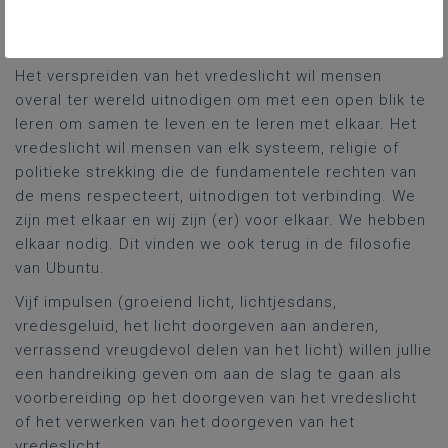
conflict om de hoek. Daarom is deze
boodschap van vrede van groot belang.
Het verspreiden van het vredeslicht wil mensen
overal ter wereld uitnodigen om met een open blik te
leren om samen te leven en te leren met elkaar. Het
vredeslicht wil mensen van elk systeem, religie of
politieke strekking die de fundamentele rechten van
de mens respecteert, uitnodigen tot verbinding. We
zijn met elkaar en wij zijn (er) voor elkaar. We hebben
elkaar nodig. Dit vinden we ook terug in de filosofie
van Ubuntu.
Vijf impulsen (groeiend licht, lichtjesdans,
vredesgeluid, het licht doorgeven aan anderen,
verrassend vreugdevol delen van het licht) willen jullie
een handreiking geven om aan de slag te gaan als
voorbereiding op het doorgeven van het vredeslicht
of het verwerken van het doorgeven van het
vredeslicht.