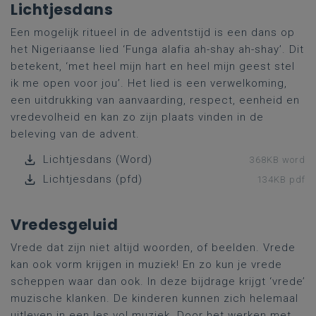
Lichtjesdans
Een mogelijk ritueel in de adventstijd is een dans op
het Nigeriaanse lied ‘Funga alafia ah-shay ah-shay’. Dit
betekent, ‘met heel mijn hart en heel mijn geest stel
ik me open voor jou’. Het lied is een verwelkoming,
een uitdrukking van aanvaarding, respect, eenheid en
vredevolheid en kan zo zijn plaats vinden in de
beleving van de advent.
Lichtjesdans (Word)
368KB word
Lichtjesdans (pfd)
134KB pdf
Vredesgeluid
Vrede dat zijn niet altijd woorden, of beelden. Vrede
kan ook vorm krijgen in muziek! En zo kun je vrede
scheppen waar dan ook. In deze bijdrage krijgt ‘vrede’
muzische klanken. De kinderen kunnen zich helemaal
uitleven in een les vol muziek. Door het werken met