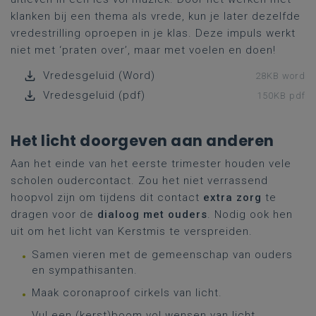
klanken bij een thema als vrede, kun je later dezelfde
vredestrilling oproepen in je klas. Deze impuls werkt
niet met ‘praten over’, maar met voelen en doen!
Vredesgeluid (Word)
28KB word
Vredesgeluid (pdf)
150KB pdf
Het licht doorgeven aan anderen
Aan het einde van het eerste trimester houden vele
scholen oudercontact. Zou het niet verrassend
hoopvol zijn om tijdens dit contact
extra zorg
te
dragen voor de
dialoog met ouders
. Nodig ook hen
uit om het licht van Kerstmis te verspreiden.
Samen vieren met de gemeenschap van ouders
en sympathisanten.
Maak coronaproof cirkels van licht.
Vul een (kerst)boom vol wensen van licht.