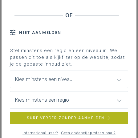
Groeiend licht
Lichtjesdans
Vredesgeluid
Het licht doorgeven aan anderen
NIET AANMELDEN
Verrassend vreugdevol delen van het licht
Stel minstens één regio en één niveau in. We
passen dit toe als kijkfilter op de website, zodat
Downloads
je de gepaste inhoud ziet.
Het vredeslicht wil overal ter wereld licht,
Kies minstens een niveau
hoop en warmte uitdragen naar alle
hoeken van de wereld. Het vredeslicht
Kies minstens een regio
vertrekt vanuit Bethlehem, een
multiculturele stad waar verschillende
culturen en volkeren proberen samen te
SURF VERDER ZONDER AANMELDEN
leven. Vaak loert in deze stad en op vele
andere plaatsen in de wereld de kans op
International user?
Geen onderwijsprofessional?