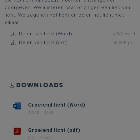
die het licht van Jezus mochten ontvangen en
doorgeven. We luisteren naar of zingen een lied van
licht. We zegenen het licht en delen het licht met
elkaar.
Delen van licht (Word)
147KB word
Delen van licht (pdf)
446KB pdf
DOWNLOADS
Groeiend licht (Word)
WORD
29KB
Groeiend licht (pdf)
PDF
224KB