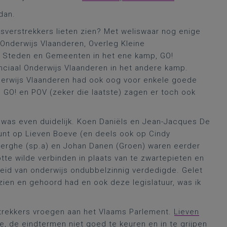
dan.
sverstrekkers lieten zien? Met weliswaar nog enige
k Onderwijs Vlaanderen, Overleg Kleine
n Steden en Gemeenten in het ene kamp, GO!
ciaal Onderwijs Vlaanderen in het andere kamp.
nderwijs Vlaanderen had ook oog voor enkele goede
 GO! en POV (zeker die laatste) zagen er toch ook
t was even duidelijk. Koen Daniëls en Jean-Jacques De
unt op Lieven Boeve (en deels ook op Cindy
rghe (sp.a) en Johan Danen (Groen) waren eerder
otte wilde verbinden in plaats van te zwartepieten en
heid van onderwijs ondubbelzinnig verdedigde. Gelet
zien en gehoord had en ook deze legislatuur, was ik
strekkers vroegen aan het Vlaams Parlement.
Lieven
 de eindtermen niet goed te keuren en in te grijpen