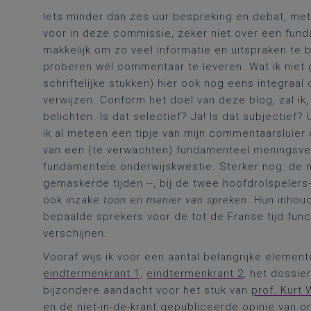
Iets minder dan zes uur bespreking en debat, met
voor in deze commissie, zeker niet over een funda
makkelijk om zo veel informatie en uitspraken te 
proberen wél commentaar te leveren. Wat ik niet g
schriftelijke stukken) hier ook nog eens integraal
verwijzen. Conform het doel van deze blog, zal ik,
belichten. Is dat selectief? Ja! Is dat subjectief
ik al meteen een tipje van mijn commentaarsluier o
van een (te verwachten) fundamenteel meningsver
fundamentele onderwijskwestie. Sterker nog: de m
gemaskerde tijden --, bij de twee hoofdrolspelers-
óók inzake
toon
en
manier van spreken
. Hun inhoud
bepaalde sprekers voor de tot de Franse tijd fu
verschijnen.
Vooraf wijs ik voor een aantal belangrijke eleme
eindtermenkrant 1
,
eindtermenkrant 2
, het dossie
bijzondere aandacht voor het stuk van
prof. Kurt 
en de niet-in-de-krant gepubliceerde opinie van