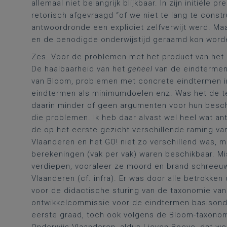
allemaal niet belangrijk blijkbaar. In zijn initiël
retorisch afgevraagd “of we niet te lang te const
antwoordronde een expliciet zelfverwijt werd. Maa
en de benodigde onderwijstijd geraamd kon worde
Zes. Voor de problemen met het product van het p
De haalbaarheid van het
geheel
van de eindtermen 
van Bloom, problemen met concrete eindtermen in
eindtermen als minimumdoelen enz. Was het de te
daarin minder of geen argumenten voor hun beschu
die problemen. Ik heb daar alvast wel heel wat a
de op het eerste gezicht verschillende raming van
Vlaanderen en het GO! niet zo verschillend was, 
berekeningen (vak per vak) waren beschikbaar. Mi
verdiepen, vooraleer ze moord en brand schreeu
Vlaanderen (cf. infra). Er was door alle betrokke
voor de didactische sturing van de taxonomie va
ontwikkelcommissie voor de eindtermen basisonde
eerste graad, toch ook volgens de Bloom-taxonom