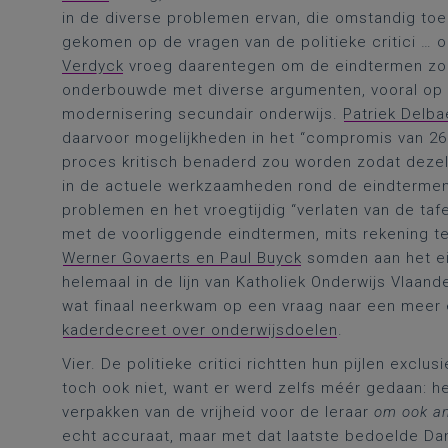
in de diverse problemen ervan, die omstandig to
gekomen op de vragen van de politieke critici … o
Verdyck
vroeg daarentegen om de eindtermen zo s
onderbouwde met diverse argumenten, vooral op g
modernisering secundair onderwijs.
Patriek Delba
daarvoor mogelijkheden in het “compromis van 26 j
proces kritisch benaderd zou worden zodat deze
in de actuele werkzaamheden rond de eindtermen
problemen en het vroegtijdig “verlaten van de ta
met de voorliggende eindtermen, mits rekening t
Werner Govaerts en Paul Buyck
somden aan het ei
helemaal in de lijn van Katholiek Onderwijs Vlaan
wat finaal neerkwam op een vraag naar een meer 
kaderdecreet over onderwijsdoelen
.
Vier. De politieke critici richtten hun pijlen excl
toch ook niet, want er werd zelfs méér gedaan: h
verpakken van de vrijheid voor de leraar
om ook a
echt accuraat, maar met dat laatste bedoelde Da