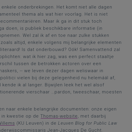
 enkele onderbrekingen. Het komt niet alle dagen
menteel thema als wat hier voorlag. Het is niet
becommentariëren. Maar ik ga in dit stuk toch
a doen, is publiek beschikbare informatie (in
 opnemen. Wel zal ik af en toe naar zulke stukken
 zoals altijd, enkele volgens mij belangrijke elementen
? Uiteraard! Is dat onderbouwd? Oók! Samenvattend zal
plichten: wat ik hier zag, was een perfect staaltje
schil tussen de betrokken actoren over een
askers, -- we leven dezer dagen weliswaar in
politici vielen bij deze gelegenheid nu helemáál af,
 kende ik al langer. Bijwijlen leek het wel alsof
nctionerende vierschaar …pardon, tweeschaar, moesten
nten naar enkele belangrijke documenten: onze eigen
r in kwestie op de
Thomas-website
, met daarbij
Willems
(KU Leuven) in de
Leuven Blog for Public Law
 onderwijscommissaris
Jean-Jacques De Gucht
.