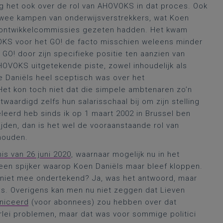
g het ook over de rol van AHOVOKS in dat proces. Ook
 twee kampen van onderwijsverstrekkers, wat Koen
e ontwikkelcommissies gezeten hadden. Het kwam
VOKS voor het GO! de facto misschien weleens minder
GO! door zijn specifieke positie ten aanzien van
OVOKS uitgetekende piste, zowel inhoudelijk als
e Daniëls heel sceptisch was over het
t kon toch niet dat die simpele ambtenaren zo’n
waardigd zelfs hun salarisschaal bij om zijn stelling
eleerd heb sinds ik op 1 maart 2002 in Brussel ben
den, dan is het wel de vooraanstaande rol van
houden.
s van 26 juni 2020
, waarnaar mogelijk nu in het
en spijker waarop Koen Daniëls maar bleef kloppen.
f niet mee ondertekend? Ja, was het antwoord, maar
as. Overigens kan men nu niet zeggen dat Lieven
niceerd
(voor abonnees) zou hebben over dat
rlei problemen, maar dat was voor sommige politici