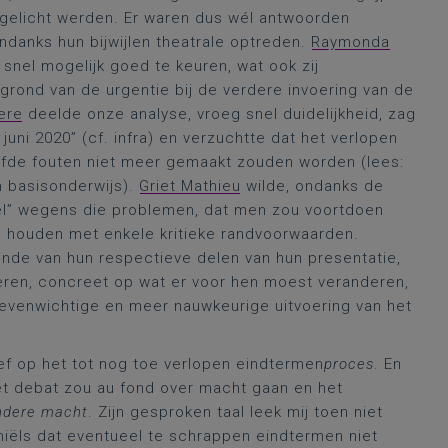
egelicht werden. Er waren dus wél antwoorden
ndanks hun bijwijlen theatrale optreden.
Raymonda
nel mogelijk goed te keuren, wat ook zij
rond van de urgentie bij de verdere invoering van de
ere
deelde onze analyse, vroeg snel duidelijkheid, zag
uni 2020” (cf. infra) en verzuchtte dat het verlopen
lfde fouten niet meer gemaakt zouden worden (lees:
 basisonderwijs).
Griet Mathieu
wilde, ondanks de
fel” wegens die problemen, dat men zou voortdoen
e houden met enkele kritieke randvoorwaarden.
nde van hun respectieve delen van hun presentatie,
deren, concreet op wat er voor hen moest veranderen,
evenwichtige en meer nauwkeurige uitvoering van het
usief op het tot nog toe verlopen eindtermen
proces
. En
et debat zou au fond over macht gaan en het
ndere macht
. Zijn gesproken taal leek mij toen niet
niëls dat eventueel te schrappen eindtermen niet