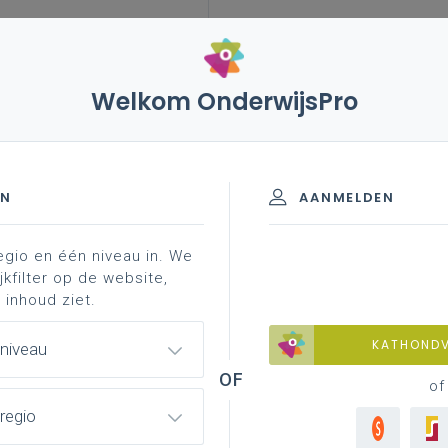
Welkom OnderwijsPro
023
29 oktober ...
schooljaren 2020-2023
EN
AANMELDEN
egio en één niveau in. We
ng over het voorontwerp van
jkfilter op de website,
 inhoud ziet.
erwijsdoelen voor de tweede en
KATHOND
 niveau
ndair onderwijs: een
of
regio