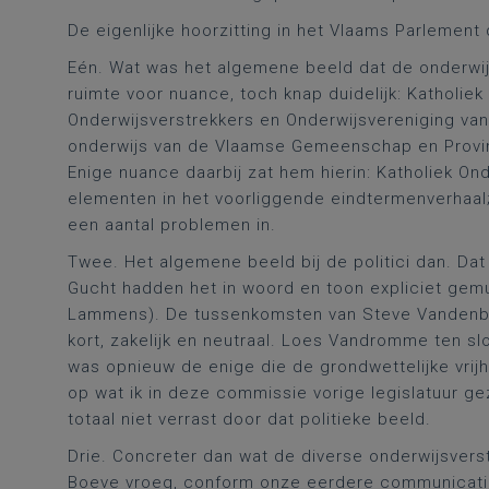
De eigenlijke hoorzitting in het Vlaams Parlement 
Eén. Wat was het algemene beeld dat de onderwij
ruimte voor nuance, toch knap duidelijk: Katholie
Onderwijsverstrekkers en Onderwijsvereniging va
onderwijs van de Vlaamse Gemeenschap en Provin
Enige nuance daarbij zat hem hierin: Katholiek O
elementen in het voorliggende eindtermenverhaal;
een aantal problemen in.
Twee. Het algemene beeld bij de politici dan. Da
Gucht hadden het in woord en toon expliciet gem
Lammens). De tussenkomsten van Steve Vandenbe
kort, zakelijk en neutraal. Loes Vandromme ten sl
was opnieuw de enige die de grondwettelijke vrij
op wat ik in deze commissie vorige legislatuur ge
totaal niet verrast door dat politieke beeld.
Drie. Concreter dan wat de diverse onderwijsver
Boeve
vroeg, conform onze eerdere communicatie,