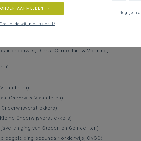
ZONDER AANMELDEN
der noemde ik een ideale opwarming voor het
Nog geen a
gens mijn verwachting …
Geen onderwijsprofessional?
nderwijs Vlaanderen)
air onderwijs, Dienst Curriculum & Vorming,
GO!)
s Vlaanderen)
aal Onderwijs Vlaanderen)
 Onderwijsverstrekkers)
Kleine Onderwijsverstrekkers)
wijsvereniging van Steden en Gemeenten)
he begeleiding secundair onderwijs, OVSG)