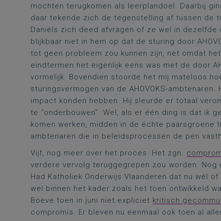
mochten terugkomen als leerplandoel. Daarbij gin
daar tekende zich de tegenstelling af tussen de
Daniëls zich deed afvragen of ze wel in dezelfd
blijkbaar niet in hem op dat de sturing door AHO
tot geen probleem zou kunnen zijn, net omdat het 
eindtermen het eigenlijk eens was met de door AH
vormelijk. Bovendien stoorde het mij mateloos ho
sturingsvermogen van de AHOVOKS-ambtenaren. He
impact konden hebben. Hij sleurde er totaal veront
te “onderbouwen”. Wel, als er één ding is dat ik g
komen werken, midden in de échte paarsgroene tij
ambtenaren die in beleidsprocessen de pen vast
Vijf, nog meer over het proces. Het zgn.
compromi
verdere vervolg teruggegrepen zou worden. Nog e
Had Katholiek Onderwijs Vlaanderen dat nu wél o
wel binnen het kader zoals het toen ontwikkeld w
Boeve toen in juni niet expliciet
kritisch gecommu
compromis. Er bleven nu eenmaal ook toen al alle