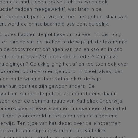
e presentatie had Lieven Boeve zich trouwens ook
ructief hadden meegewerkt”, wat later in de
r inderdaad, pas na 26 juni, toen het geheel klaar was
n, werd de onhaalbaarheid pas echt duidelijk.
roces hadden de politieke critici veel minder oog.
en raming van de nodige onderwijstijd, de taxonomie
 de doorstroomrichtingen van tso en kso en in bso,
chniciteit ervan? Of een andere reden? Zagen ze
ldigingen? Gelukkig ging het af en toe toch ook over
ntwoorden op de vragen gehoord. Er bleek alvast dat
 de onderwijstijd door Katholiek Onderwijs
maar hun posities zijn gewoon anders. De
sschien konden de politici zich eerst eens daarin
wden over de communicatie van Katholiek Onderwijs
n onderwijsverstrekkers samen intussen een alternatief
n Bloom voorgesteld in het kader van de algemene
rwijs. Ten tijde van het debat over de eindtermen
ie zoals sommigen opwierpen, liet Katholiek