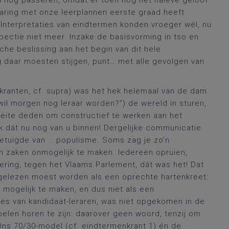
l nog passeren, omdat er toen nog het naïeve geloof
aring met onze leerplannen eerste graad heeft
. Interpretaties van eindtermen konden vroeger wél, nu
pectie niet meer. Inzake de basisvorming in tso en
che beslissing aan het begin van dit hele
g daar moesten stijgen, punt… met alle gevolgen van
ranten, cf. supra) was het hek helemaal van de dam
wil morgen nog leraar worden?”) de wereld in sturen,
moeite deden om constructief te werken aan het
k dát nu nog van u binnen! Dergelijke communicatie
 getuigde van … populisme. Soms zag je zo’n
m zaken onmogelijk te maken. Iedereen opruien,
ering, tegen het Vlaams Parlement, dát was het! Dat
 gelezen moest worden als een oprechte hartenkreet:
 mogelijk te maken, en dus niet als een
res van kandidaat-leraren, was niet opgekomen in de
elen horen te zijn: daarover geen woord, tenzij om
Ons 70/30-model (cf. eindtermenkrant 1) én de