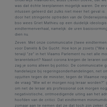
Onderwijs Vlaanderen, aldus Lieven Boeve, dat we
was dat échte leerplannen mogelijk waren. De erv
intussen geleerd dat zulks niet meer het geval is
door het stringente optreden van de Onderwijsins
bso wees Griet Mathieu op een duidelijk ideologis
eindtermenverhaal, namelijk: de uren basisvormin
dien nu.
Zeven. Met onze communicatie (twee eindtermenk
voor Daniëls & De Gucht. Hoe kon je zoiets (“Wie 
terwijl “ze” in het Vlaams Parlement nu net alle 
lerarentekort? Naast corona kregen de leraren oo
zag je soms alleen bij politici. De communicatie
handelwijze bij regeringsonderhandelingen, net o
opjutten tegen de minister, tegen de Vlaamse reg
de vraag “Wie wil er morgen nog leraar worden?”
om net de leraar als professional ook morgen nog
negativistische, ontmoedigende uiting aan het ad
hoofden van de critici. Dat eindtermen minimumdo
zomaar aan te nemen dat ze dat toch zijn zeker. 