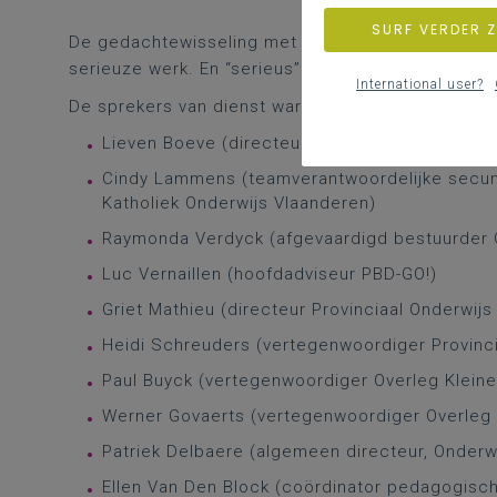
SURF VERDER 
De gedachtewisseling met AHOVOKS een week eer
serieuze werk. En “serieus” wás het, helemaal vol
International user?
De sprekers van dienst waren nu:
Lieven Boeve (directeur-generaal, Katholiek O
Cindy Lammens (teamverantwoordelijke secund
Katholiek Onderwijs Vlaanderen)
Raymonda Verdyck (afgevaardigd bestuurder 
Luc Vernaillen (hoofdadviseur PBD-GO!)
Griet Mathieu (directeur Provinciaal Onderwij
Heidi Schreuders (vertegenwoordiger Provinci
Paul Buyck (vertegenwoordiger Overleg Kleine
Werner Govaerts (vertegenwoordiger Overleg 
Patriek Delbaere (algemeen directeur, Onder
Ellen Van Den Block (coördinator pedagogisc