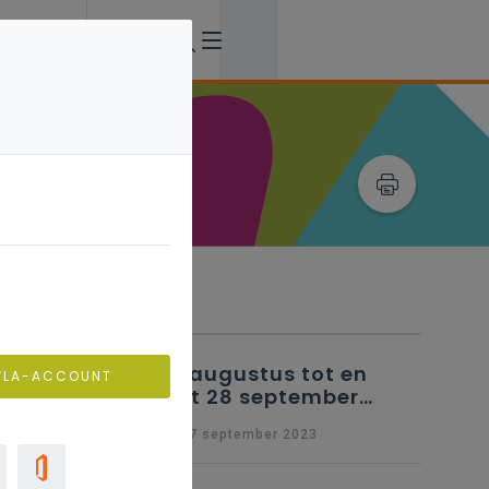
Verwante artikels
25 augustus tot en
VLA-ACCOUNT
met 28 september
2023 - Schriftelijke
wo 27 september 2023
vragen