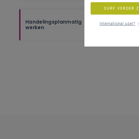
SURF VERDER 
Handelingsplanmatig
International user?
werken