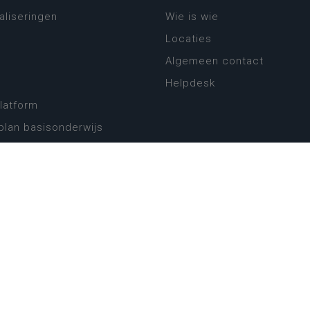
aliseringen
Wie is wie
Locaties
Algemeen contact
Helpdesk
platform
plan basisonderwijs
! Zin in leven!
leerplannen secundair
llen secundair onderwijs
ansformatie
ender
eker
website