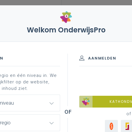
Welkom OnderwijsPro
- Bao
EN
AANMELDEN
egio en één niveau in. We
jkfilter op de website,
O
HO
 inhoud ziet.
KATHOND
 niveau
of
leren! Zin in leven!
Specifieke thema's
ovend)
regio