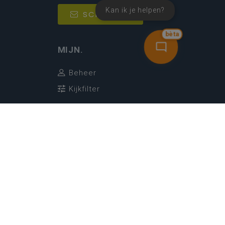
Kan ik je helpen?
SCHRIJF IN
bèta
MIJN.
Beheer
Kijkfilter