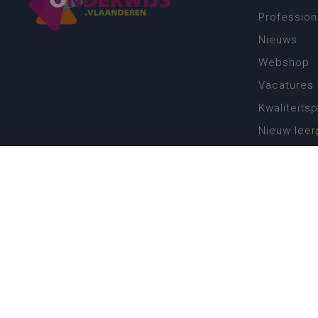
Profession
Nieuws
Webshop
Vacatures
Kwaliteits
Nieuw leer
Zin in leren
Vakken en 
onderwijs
Lessentabe
Digitale tr
Schoolkal
Scholenzo
Algemene 