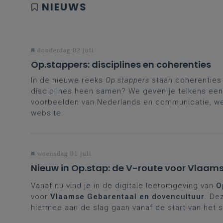
NIEUWS
donderdag 02 juli
Op.stappers: disciplines en coherenties
In de nieuwe reeks
Op.stappers
staan coherenties
disciplines heen samen? We geven je telkens een 
voorbeelden van Nederlands en communicatie, we
website.
woensdag 01 juli
Nieuw in Op.stap: de V-route voor Vlaam
Vanaf nu vind je in de digitale leeromgeving van
O
voor
Vlaamse Gebarentaal en dovencultuur
. De
hiermee aan de slag gaan vanaf de start van het 