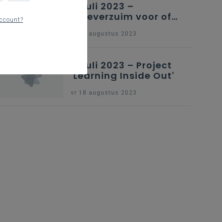
13 juli 2023 –
Luxeverzuim voor of
ccount?
na schoolvakantie
vr 18 augustus 2023
13 juli 2023 – Project
'Learning Inside Out'
vr 18 augustus 2023