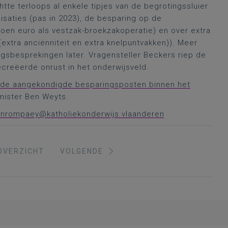
htte terloops al enkele tipjes van de begrotingssluier
nisaties (pas in 2023), de besparing op de
joen euro als vestzak-broekzakoperatie) en over extra
(extra anciënniteit en extra knelpuntvakken)). Meer
ingsbesprekingen later. Vragensteller Beckers riep de
ecreëerde onrust in het onderwijsveld.
r de aangekondigde besparingsposten binnen het
inister Ben Weyts.
vanrompaey@katholiekonderwijs.vlaanderen
OVERZICHT
VOLGENDE