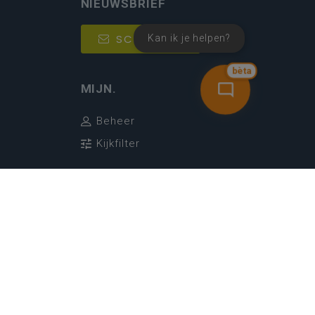
NIEUWSBRIEF
SCHRIJF IN
Kan ik je helpen?
bèta
MIJN.
Beheer
Kijkfilter