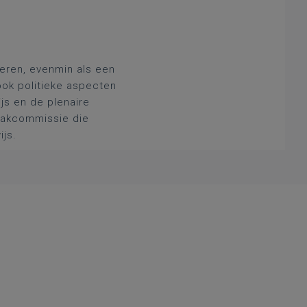
deren, evenmin als een
ook politieke aspecten
js en de plenaire
 vakcommissie die
ijs.