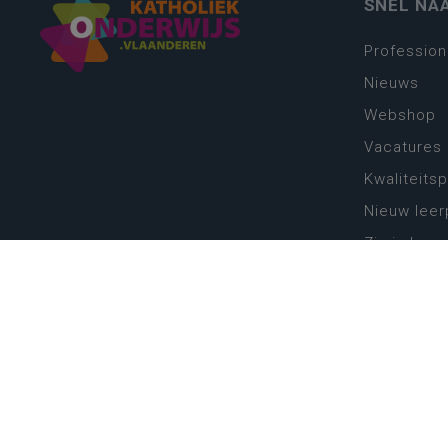
SNEL NA
Profession
Nieuws
Webshop
Vacatures
Kwaliteits
Nieuw leer
Zin in leren
Vakken en 
onderwijs
Lessentabe
Digitale tr
Schoolkal
Scholenzo