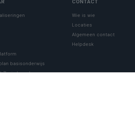
AR
CONTACT
aliseringen
Wie is wie
Locaties
Algemeen contact
Helpdesk
platform
plan basisonderwijs
! Zin in leven!
leerplannen secundair
llen secundair onderwijs
ansformatie
ender
eker