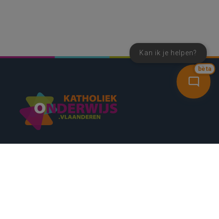
Kan ik je helpen?
bèta
SNEL NAAR
CONTACT
NIEUWSBRIEF