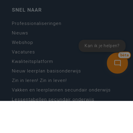
SNEL NAAR
Professionaliseringen
Nieuws
Webshop
Kan ik je helpen?
Vacatures
bèta
Kwaliteitsplatform
Nieuw leerplan basisonderwijs
Zin in leren! Zin in leven!
Vakken en leerplannen secundair onderwijs
Lessentabellen secundair onderwijs
Digitale transformatie
Schoolkalender
Scholenzoeker