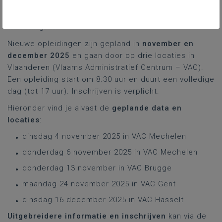
toepassingen ervan en mag je ook zelf asbest
verwijderen met de techniek ‘eenvoudige
handelingen’.
Nieuwe opleidingen zijn gepland in
november en
december 2025
en gaan door op drie locaties in
Vlaanderen (Vlaams Administratief Centrum – VAC).
Een opleiding start om 8.30 uur en duurt een volledige
dag (tot 17 uur). Inschrijven is verplicht.
Hieronder vind je alvast de
geplande data en
locaties
:
dinsdag 4 november 2025 in VAC Mechelen
donderdag 6 november 2025 in VAC Mechelen
donderdag 13 november in VAC Brugge
maandag 24 november 2025 in VAC Gent
dinsdag 16 december 2025 in VAC Hasselt
Uitgebreidere informatie en inschrijven
kan via de