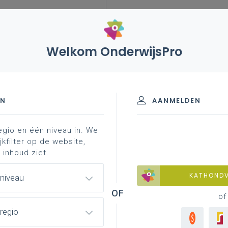
Welkom OnderwijsPro
EN
AANMELDEN
egio en één niveau in. We
jkfilter op de website,
 inhoud ziet.
KATHOND
 niveau
of
regio