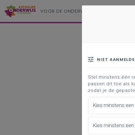
VOOR DE ONDERWIJS
PROFESSIONAL
NIET AANMELD
Stel minstens één r
passen dit toe als ki
zodat je de gepaste
Kies minstens een
Kies minstens een 