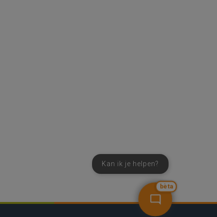
Kan ik je helpen?
bèta