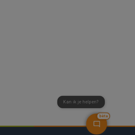
Kan ik je helpen?
bèta