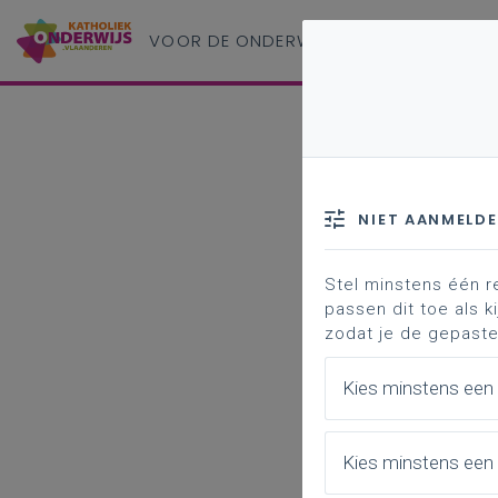
VOOR DE ONDERWIJS
PROFESSIONAL
NIET AANMELD
Stel minstens één r
passen dit toe als ki
zodat je de gepaste
Kies minstens een
Kies minstens een 