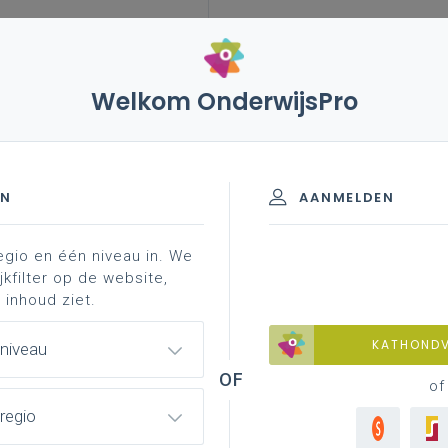
Welkom OnderwijsPro
EN
AANMELDEN
egio en één niveau in. We
jkfilter op de website,
 inhoud ziet.
KATHOND
 niveau
of
regio