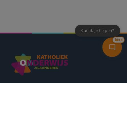
Kan ik je helpen?
bèta
SNEL NAAR
CONTACT
NIEUWSBRIEF